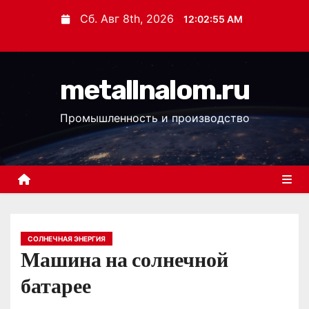
П
Сб. Авг 8th, 2026
12:02:56 AM
е
р
е
metallnalom.ru
й
т
Промышленность и производство
и
к
с
о
д
е
р
СОЛНЕЧНАЯ ЭНЕРГИЯ
Машина на солнечной
ж
и
батарее
м