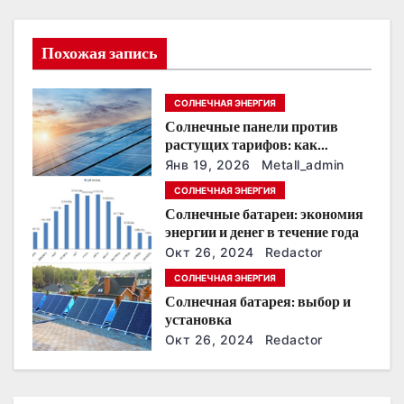
и
Похожая запись
я
п
СОЛНЕЧНАЯ ЭНЕРГИЯ
Солнечные панели против
о
растущих тарифов: как
сохранить
з
Янв 19, 2026
Metall_admin
энергонезависимость в
СОЛНЕЧНАЯ ЭНЕРГИЯ
ближайшие годы
а
Солнечные батареи: экономия
энергии и денег в течение года
п
Окт 26, 2024
Redactor
и
СОЛНЕЧНАЯ ЭНЕРГИЯ
Солнечная батарея: выбор и
с
установка
Окт 26, 2024
Redactor
я
м