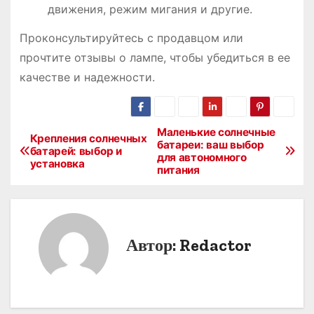
движения, режим мигания и другие.
Проконсультируйтесь с продавцом или
прочтите отзывы о лампе, чтобы убедиться в ее
качестве и надежности.
Маленькие солнечные
Н
Крепления солнечных
батареи: ваш выбор
батарей: выбор и
для автономного
а
установка
питания
в
и
Автор:
Redactor
г
а
ц