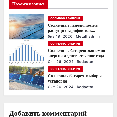
Похожая запись
я
п
СОЛНЕЧНАЯ ЭНЕРГИЯ
Солнечные панели против
о
растущих тарифов: как
сохранить
з
Янв 19, 2026
Metall_admin
энергонезависимость в
СОЛНЕЧНАЯ ЭНЕРГИЯ
ближайшие годы
а
Солнечные батареи: экономия
энергии и денег в течение года
п
Окт 26, 2024
Redactor
и
СОЛНЕЧНАЯ ЭНЕРГИЯ
Солнечная батарея: выбор и
с
установка
Окт 26, 2024
Redactor
я
м
Добавить комментарий