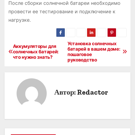
После сборки солнечной батареи необходимо
провести ее тестирование и подключение к
нагрузке.
Установка солнечных
Н
Аккумуляторы для
батарей в вашем доме:
солнечных батарей:
пошаговое
а
что нужно знать?
руководство
в
и
Автор:
Redactor
г
а
ц
и