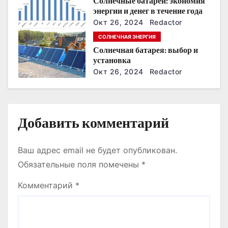
Солнечные батареи: экономия
энергии и денег в течение года
п
Окт 26, 2024
Redactor
и
СОЛНЕЧНАЯ ЭНЕРГИЯ
Солнечная батарея: выбор и
с
установка
Окт 26, 2024
Redactor
я
м
Добавить комментарий
Ваш адрес email не будет опубликован.
Обязательные поля помечены
*
Комментарий
*