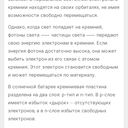
кремнии находятся на своих орбиталях‚ не имея
возможности свободно перемещаться․
Однако‚ когда свет попадает на кремний‚
фотоны света ⸺ частицы света ⸺ передают
свою энергию электронам в кремнии․ Если
энергия фотона достаточно высока‚ она может
выбить электрон из его связи с атомом
кремния․ Этот электрон становится свободным
и может перемещаться по материалу․
В солнечной батарее кремниевая пластина
разделена на два слоя⁚ p-тип и n-тип․ В p-слое
имеется избыток «дырок» ⏤ отсутствующих
электронов‚ а в n-слое избыток свободных
электронов․