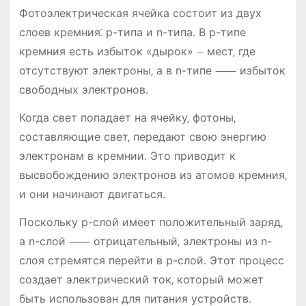
Фотоэлектрическая ячейка состоит из двух
слоев кремния⁚ p-типа и n-типа․ В p-типе
кремния есть избыток «дырок» ⏤ мест‚ где
отсутствуют электроны‚ а в n-типе ⸺ избыток
свободных электронов․
Когда свет попадает на ячейку‚ фотоны‚
составляющие свет‚ передают свою энергию
электронам в кремнии․ Это приводит к
высвобождению электронов из атомов кремния‚
и они начинают двигаться․
Поскольку p-слой имеет положительный заряд‚
а n-слой ⸺ отрицательный‚ электроны из n-
слоя стремятся перейти в p-слой․ Этот процесс
создает электрический ток‚ который может
быть использован для питания устройств․