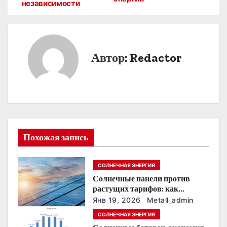
а
независимости
в
и
Автор:
Redactor
г
а
ц
и
Похожая запись
я
п
СОЛНЕЧНАЯ ЭНЕРГИЯ
Солнечные панели против
о
растущих тарифов: как
сохранить
з
Янв 19, 2026
Metall_admin
энергонезависимость в
СОЛНЕЧНАЯ ЭНЕРГИЯ
ближайшие годы
а