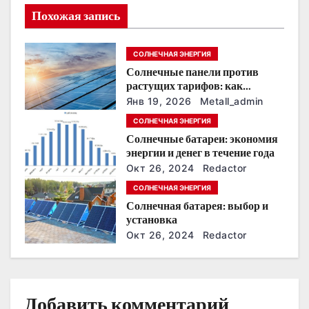
и
Похожая запись
я
СОЛНЕЧНАЯ ЭНЕРГИЯ
п
Солнечные панели против
о
растущих тарифов: как
сохранить
Янв 19, 2026
Metall_admin
з
энергонезависимость в
СОЛНЕЧНАЯ ЭНЕРГИЯ
ближайшие годы
Солнечные батареи: экономия
а
энергии и денег в течение года
п
Окт 26, 2024
Redactor
СОЛНЕЧНАЯ ЭНЕРГИЯ
и
Солнечная батарея: выбор и
установка
с
Окт 26, 2024
Redactor
я
м
Добавить комментарий