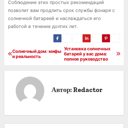
Соблюдение этих простых рекомендаций
позволит вам продлить срок службы фонаря с
солнечной батареей и наслаждаться его
работой в течение долгих лет.
Установка солнечных
Н
Солнечный дом: мифы
батарей у вас дома:
и реальность
полное руководство
а
в
и
Автор:
Redactor
г
а
ц