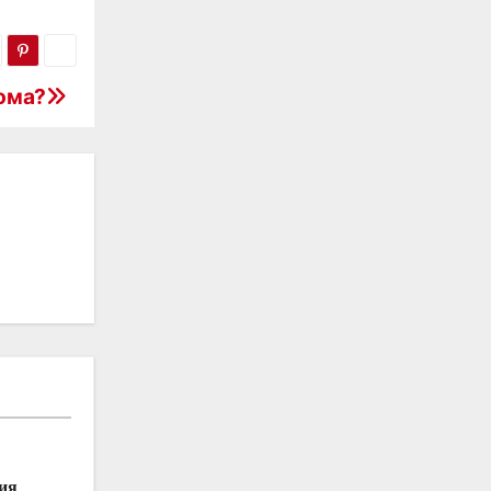
ома?
ия