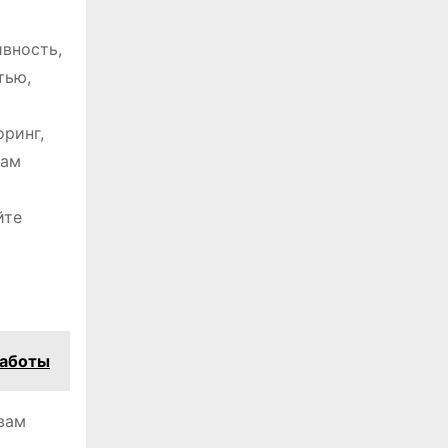
вность,
тью,
ринг,
вам
йте
работы
вам