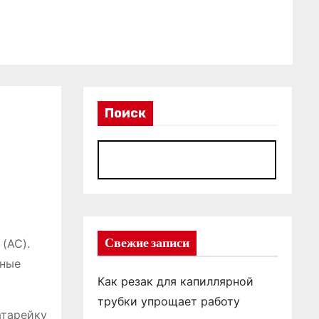
Поиск
П
Свежие записи
(AC).
чные
Как резак для капиллярной
трубки упрощает работу
атарейку