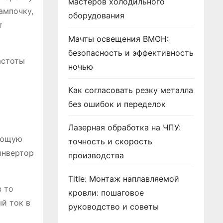
мастеров холодильного
ампочку,
оборудования
т
Мачты освещения ВМОН:
безопасность и эффективность
астоты
ночью
Как согласовать резку металла
без ошибок и переделок
Лазерная обработка на ЧПУ:
ающую
точность и скорость
инвертор
производства
Title: Монтаж наплавляемой
в то
кровли: пошаговое
й ток в
руководство и советы