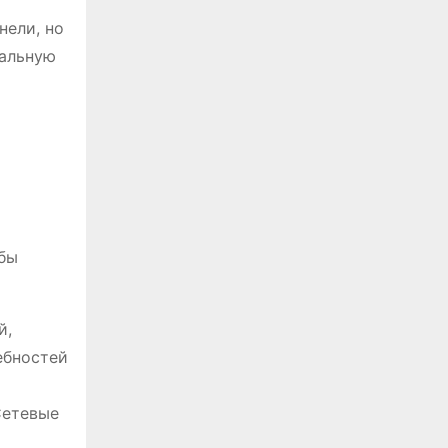
нели, но
мальную
обы
й,
ебностей
Сетевые