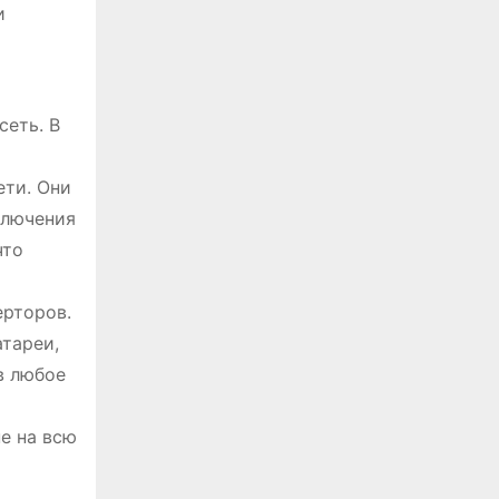
и
сеть. В
ети. Они
ключения
что
ерторов.
атареи,
в любое
е на всю