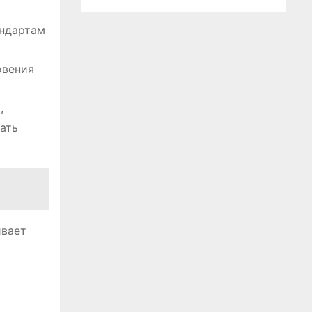
андартам
овения
,
ать
ивает