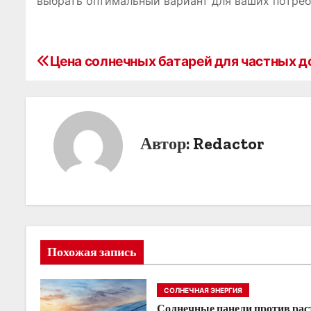
выбрать оптимальный вариант для ваших потреб
Цена солнечных батарей для частных 
Н
а
в
Автор:
Redactor
и
г
а
ц
Похожая запись
и
я
СОЛНЕЧНАЯ ЭНЕРГИЯ
Солнечные панели против ра