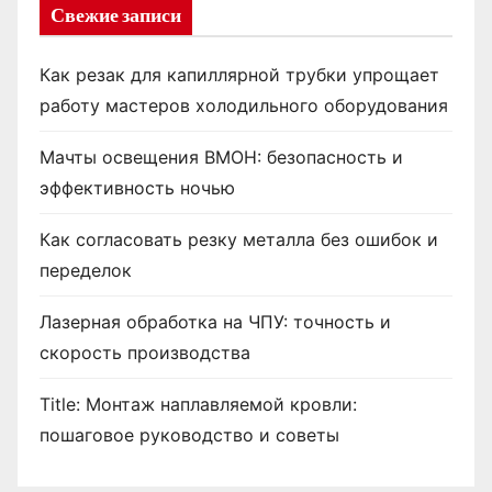
я
Свежие записи
з
Как резак для капиллярной трубки упрощает
а
работу мастеров холодильного оборудования
п
Мачты освещения ВМОН: безопасность и
и
эффективность ночью
с
Как согласовать резку металла без ошибок и
е
переделок
й
Лазерная обработка на ЧПУ: точность и
скорость производства
Title: Монтаж наплавляемой кровли:
пошаговое руководство и советы