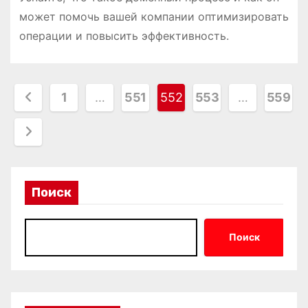
может помочь вашей компании оптимизировать
операции и повысить эффективность.
П
1
…
551
552
553
…
559
а
г
и
Поиск
н
а
Поиск
ц
и