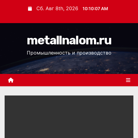
П
Сб. Авг 8th, 2026
10:10:08 AM
е
р
е
metallnalom.ru
й
т
Промышленность и производство
и
к
с
о
д
е
р
ж
и
м