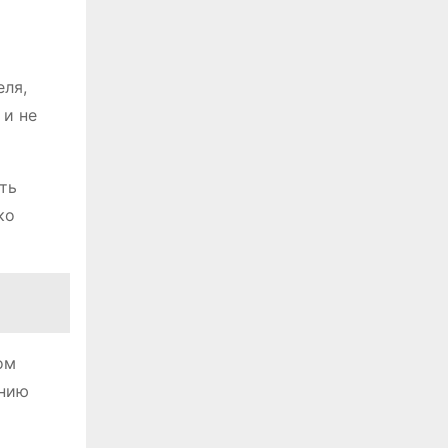
еля,
 и не
ть
ко
ом
ению