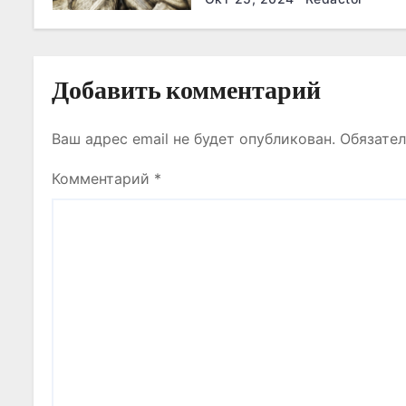
а
п
и
Добавить комментарий
с
Ваш адрес email не будет опубликован.
Обязате
я
Комментарий
*
м