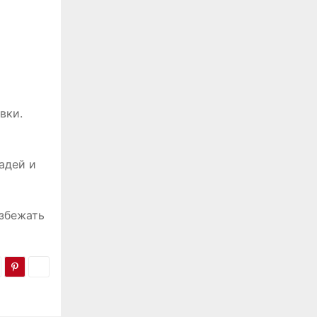
вки.
адей и
избежать