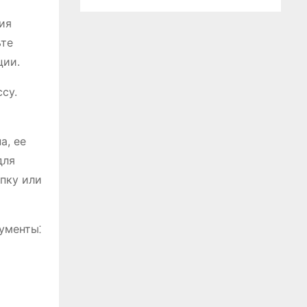
ия
ьте
ции.
су.
а, ее
для
япку или
ументы⁚