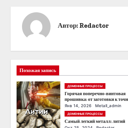
а
в
Автор:
Redactor
и
г
а
ц
Похожая запись
и
я
ДОМЕННЫЕ ПРОЦЕССЫ
Горячая поперечно-винтовая
п
прошивка: от заготовки к точ
трубной детали
о
Янв 14, 2026
Metall_admin
ДОМЕННЫЕ ПРОЦЕССЫ
з
Самый легкий металл: литий
Окт 25, 2024
Redactor