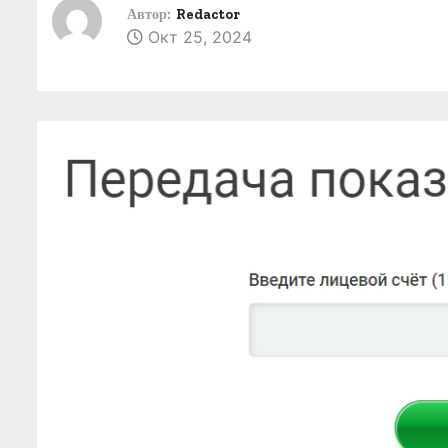
о
Автор:
Redactor
Окт 25, 2024
м
у