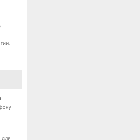
я
гии.
и
ефону
 для