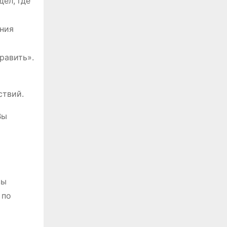
ел, где
ания
равить».
ствий.
Вы
вы
 по