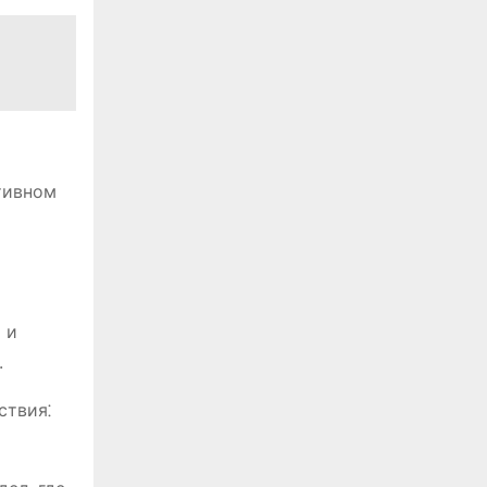
тивном
 и
.
ствия⁚