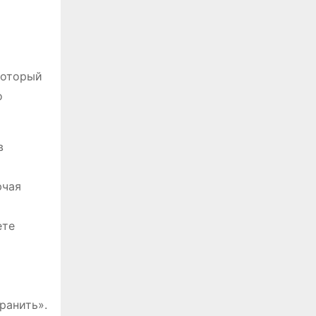
который
о
в
ючая
ете
ранить».