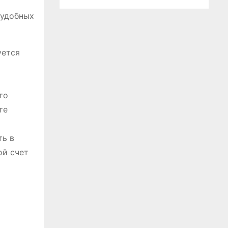
 удобных
уется
то
те
ть в
ой счет