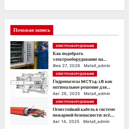
а
ц
и
Похожая запись
я
ЭЛЕКТРООБОРУДОВАНИЕ
п
Как подобрать
о
электрооборудование на
предприятии под тяжелые
Фев 27, 2026
Metall_admin
з
условия эксплуатации
ЭЛЕКТРООБОРУДОВАНИЕ
Гидронасосы MCY14-1B как
а
оптимальное решение для
модернизации гидросистем
п
Авг 26, 2025
Metall_admin
ЭЛЕКТРООБОРУДОВАНИЕ
и
Огнестойкий кабель в системе
пожарной безопасности: всё,
с
что нужно знать
Авг 14, 2025
Metall_admin