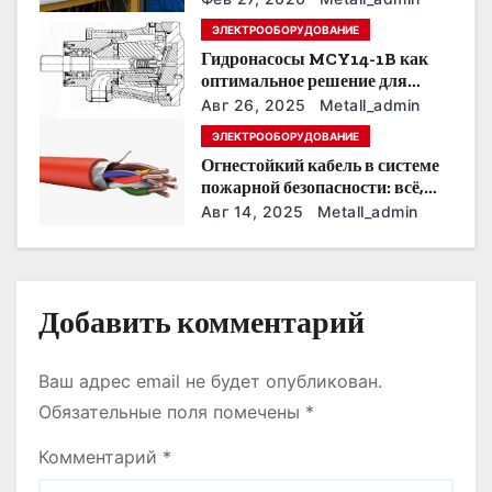
з
условия эксплуатации
ЭЛЕКТРООБОРУДОВАНИЕ
Гидронасосы MCY14-1B как
а
оптимальное решение для
модернизации гидросистем
п
Авг 26, 2025
Metall_admin
ЭЛЕКТРООБОРУДОВАНИЕ
и
Огнестойкий кабель в системе
пожарной безопасности: всё,
с
что нужно знать
Авг 14, 2025
Metall_admin
я
м
Добавить комментарий
Ваш адрес email не будет опубликован.
Обязательные поля помечены
*
Комментарий
*