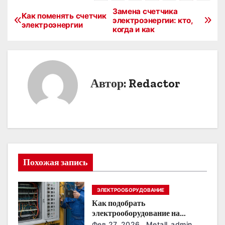
Замена счетчика
Н
Как поменять счетчик
электроэнергии: кто,
электроэнергии
когда и как
а
в
и
Автор:
Redactor
г
а
ц
и
Похожая запись
я
ЭЛЕКТРООБОРУДОВАНИЕ
п
Как подобрать
о
электрооборудование на
предприятии под тяжелые
Фев 27, 2026
Metall_admin