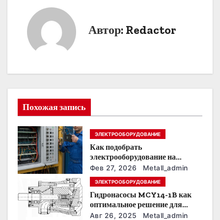
в
и
Автор:
Redactor
г
а
ц
и
Похожая запись
я
ЭЛЕКТРООБОРУДОВАНИЕ
п
Как подобрать
о
электрооборудование на
предприятии под тяжелые
Фев 27, 2026
Metall_admin
з
условия эксплуатации
ЭЛЕКТРООБОРУДОВАНИЕ
Гидронасосы MCY14-1B как
а
оптимальное решение для
модернизации гидросистем
п
Авг 26, 2025
Metall_admin