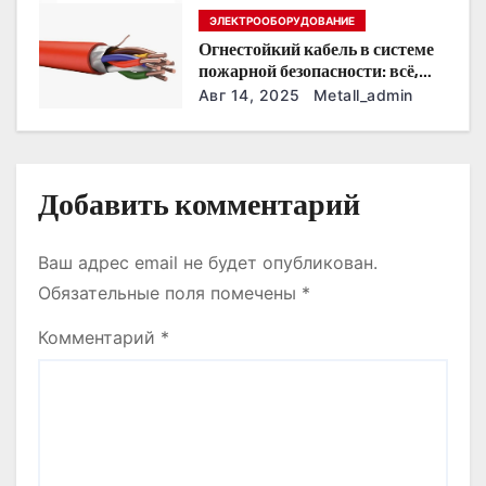
ЭЛЕКТРООБОРУДОВАНИЕ
и
Огнестойкий кабель в системе
пожарной безопасности: всё,
с
что нужно знать
Авг 14, 2025
Metall_admin
я
м
Добавить комментарий
Ваш адрес email не будет опубликован.
Обязательные поля помечены
*
Комментарий
*