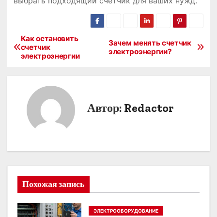
выбрать подходящий счетчик для ваших нужд.
Как остановить
Н
Зачем менять счетчик
счетчик
электроэнергии?
электроэнергии
а
в
и
Автор:
Redactor
г
а
ц
и
Похожая запись
я
ЭЛЕКТРООБОРУДОВАНИЕ