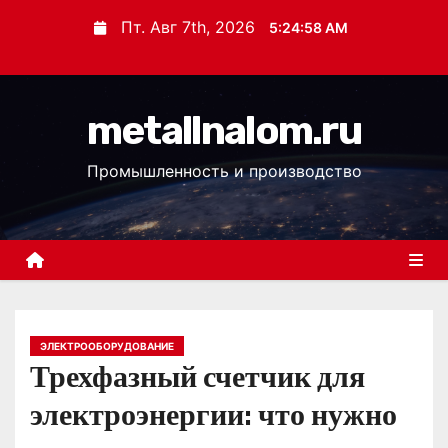
П
Пт. Авг 7th, 2026
5:24:59 AM
е
р
е
metallnalom.ru
й
т
Промышленность и производство
и
к
с
о
д
е
р
ЭЛЕКТРООБОРУДОВАНИЕ
Трехфазный счетчик для
ж
и
электроэнергии: что нужно
м