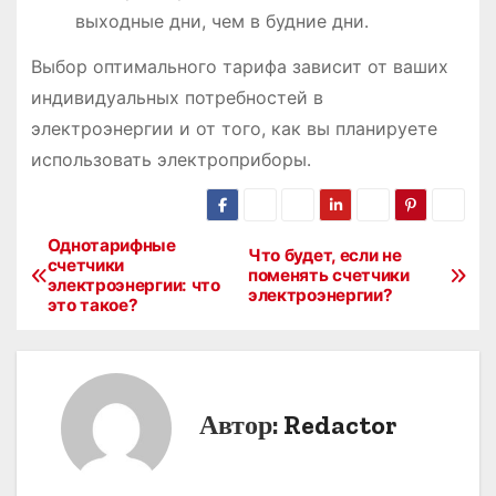
выходные дни, чем в будние дни․
Выбор оптимального тарифа зависит от ваших
индивидуальных потребностей в
электроэнергии и от того, как вы планируете
использовать электроприборы․
Однотарифные
Н
Что будет, если не
счетчики
поменять счетчики
электроэнергии: что
а
электроэнергии?
это такое?
в
и
Автор:
Redactor
г
а