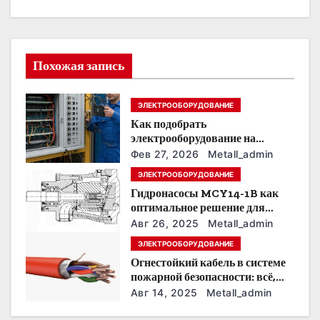
ц
и
Похожая запись
я
п
ЭЛЕКТРООБОРУДОВАНИЕ
Как подобрать
о
электрооборудование на
предприятии под тяжелые
з
Фев 27, 2026
Metall_admin
условия эксплуатации
ЭЛЕКТРООБОРУДОВАНИЕ
а
Гидронасосы MCY14-1B как
оптимальное решение для
п
модернизации гидросистем
Авг 26, 2025
Metall_admin
и
ЭЛЕКТРООБОРУДОВАНИЕ
Огнестойкий кабель в системе
с
пожарной безопасности: всё,
что нужно знать
Авг 14, 2025
Metall_admin
я