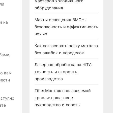
мастеров холодильного
ли
оборудования
Мачты освещения ВМОН:
й на
безопасность и эффективность
ночью
Как согласовать резку металла
без ошибок и переделок
бами,
Лазерная обработка на ЧПУ:
точность и скорость
го вам
производства
вести
Title: Монтаж наплавляемой
кровли: пошаговое
оступно
руководство и советы
ете