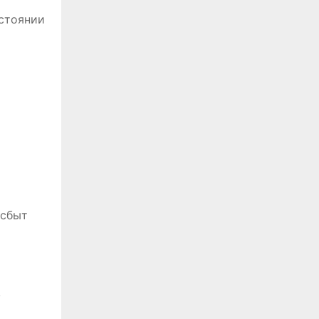
остоянии
осбыт
у