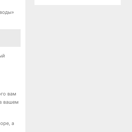
еводы»
ый
ого вам
 в вашем
оре, а