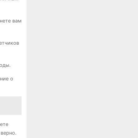
инете вам
етчиков
оды.
ние о
жете
 верно.