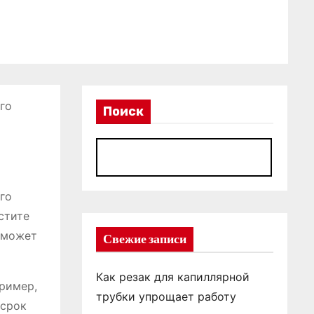
го
Поиск
П
го
стите
о может
Свежие записи
Как резак для капиллярной
пример,
трубки упрощает работу
 срок