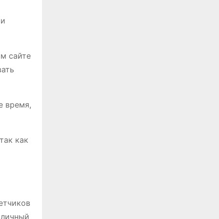
 и
м сайте
вать
е время,
так как
етчиков
 личный