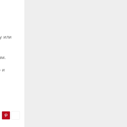
у или
ам.
 и