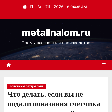
П
Пт. Авг 7th, 2026
6:04:35 AM
е
р
е
metallnalom.ru
й
т
Промышленность и производство
и
к
с
о
д
е
р
ЭЛЕКТРООБОРУДОВАНИЕ
Что делать, если вы не
ж
и
подали показания счетчика
м