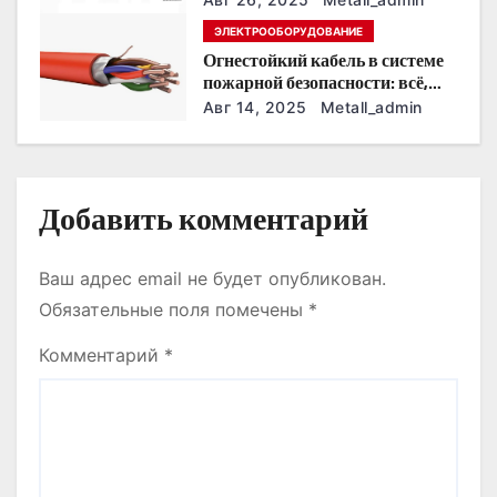
п
ЭЛЕКТРООБОРУДОВАНИЕ
и
Огнестойкий кабель в системе
пожарной безопасности: всё,
с
что нужно знать
Авг 14, 2025
Metall_admin
я
м
Добавить комментарий
Ваш адрес email не будет опубликован.
Обязательные поля помечены
*
Комментарий
*