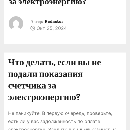
за электроэнергию?
о
м
у
Автор:
Redactor
Окт 25, 2024
Что делать, если вы не
подали показания
счетчика за
электроэнергию?
Не паникуйте! В первую очередь, проверьте,
есть ли у вас задолженность по оплате
электроэнергии. Зайдите в личный кабинет на