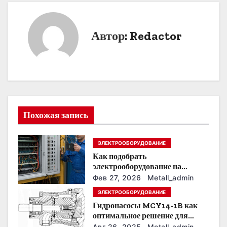
в
и
Автор:
Redactor
г
а
ц
и
Похожая запись
я
ЭЛЕКТРООБОРУДОВАНИЕ
п
Как подобрать
о
электрооборудование на
предприятии под тяжелые
Фев 27, 2026
Metall_admin
з
условия эксплуатации
ЭЛЕКТРООБОРУДОВАНИЕ
Гидронасосы MCY14-1B как
а
оптимальное решение для
модернизации гидросистем
Авг 26, 2025
Metall_admin