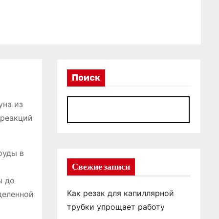
Поиск
уна из
П
 реакций
руды в
Свежие записи
ы до
Как резак для капиллярной
деленной
трубки упрощает работу