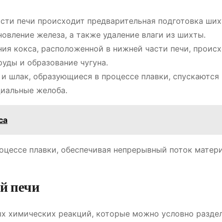
сти печи происходит предварительная подготовка ших
овление железа, а также удаление влаги из шихты․
ния кокса, расположенной в нижней части печи, проис
руды и образование чугуна․
и шлак, образующиеся в процессе плавки, спускаются 
циальные желоба․
са
роцессе плавки, обеспечивая непрерывный поток матер
й печи
х химических реакций, которые можно условно раздел