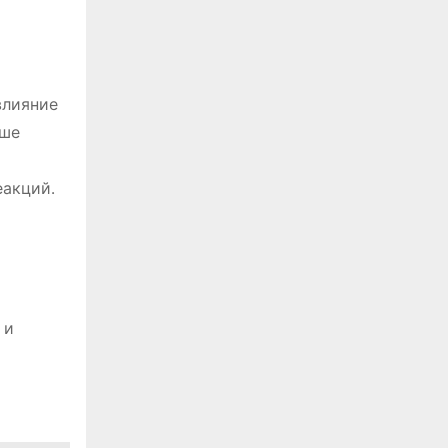
влияние
ьше
еакций․
 и