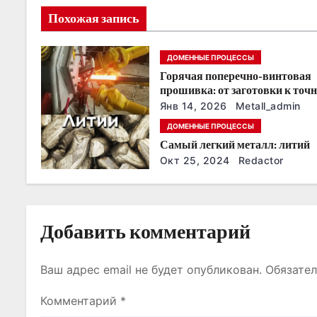
Похожая запись
и
я
ДОМЕННЫЕ ПРОЦЕССЫ
Горячая поперечно-винтовая
п
прошивка: от заготовки к точ
трубной детали
о
Янв 14, 2026
Metall_admin
ДОМЕННЫЕ ПРОЦЕССЫ
з
Самый легкий металл: литий
Окт 25, 2024
Redactor
а
п
и
Добавить комментарий
с
Ваш адрес email не будет опубликован.
Обязате
я
Комментарий
*
м