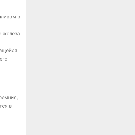
пливом в
е железа
жащейся
его
ремния,
тся в