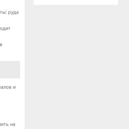
ты⁚ руда
ходит
в
иалов и
ить на