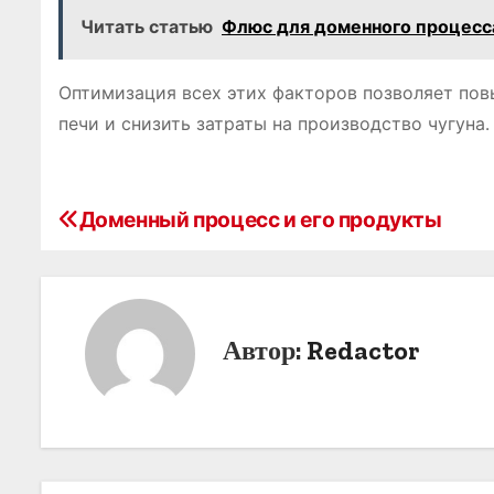
Читать статью
Флюс для доменного процесс
Оптимизация всех этих факторов позволяет пов
печи и снизить затраты на производство чугуна․
Доменный процесс и его продукты
Н
а
в
Автор:
Redactor
и
г
а
ц