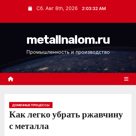
П
Сб. Авг 8th, 2026
2:03:33 AM
е
р
е
metallnalom.ru
й
т
Промышленность и производство
и
к
с
о
д
е
р
ДОМЕННЫЕ ПРОЦЕССЫ
Как легко убрать ржавчину
ж
и
с металла
м