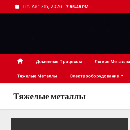
П
Пт. Авг 7th, 2026
7:55:46 PM
е
р
е
й
т
и
к
Доменные Процессы
Легкие Металлы
с
Тяжелые Металлы
Электрооборудование
о
д
е
Тяжелые металлы
р
ж
и
м