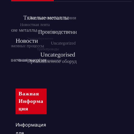
Важная
Информа
Ция
Информация
для