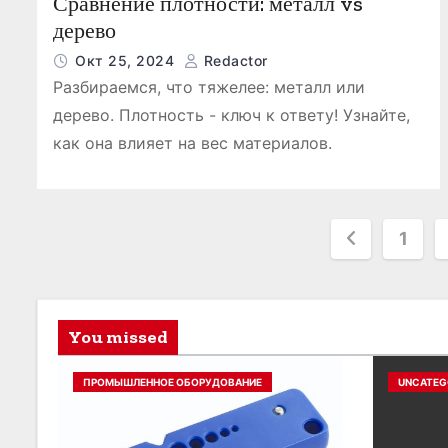
Сравнение плотности: металл vs
дерево
Окт 25, 2024
Redactor
Разбираемся, что тяжелее: металл или
дерево. Плотность - ключ к ответу! Узнайте,
как она влияет на вес материалов.
П
1
а
г
You missed
и
ПРОМЫШЛЕННОЕ ОБОРУДОВАНИЕ
UNCATEG
н
а