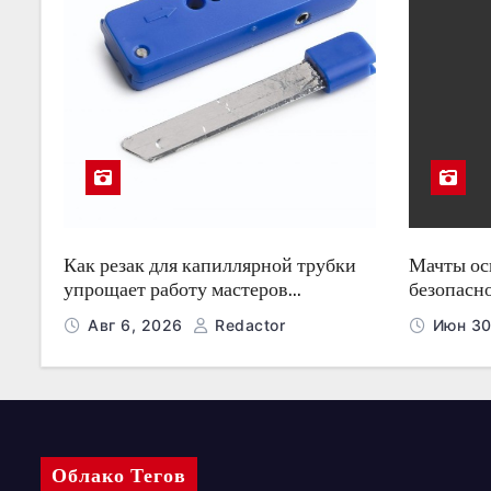
ц
и
я
з
а
п
Как резак для капиллярной трубки
Мачты о
и
упрощает работу мастеров
безопасн
холодильного оборудования
ночью
Авг 6, 2026
Redactor
Июн 30
с
е
й
Облако Тегов