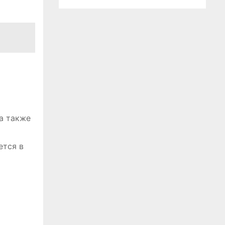
а также
ется в