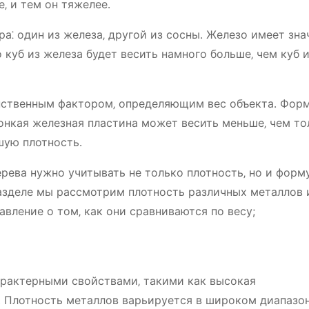
‚ и тем он тяжелее․
а⁚ один из железа‚ другой из сосны․ Железо имеет зна
о куб из железа будет весить намного больше‚ чем куб и
инственным фактором‚ определяющим вес объекта․ Фор
онкая железная пластина может весить меньше‚ чем т
шую плотность․
ерева нужно учитывать не только плотность‚ но и форм
азделе мы рассмотрим плотность различных металлов 
авление о том‚ как они сравниваются по весу;
арактерными свойствами‚ такими как высокая
․ Плотность металлов варьируется в широком диапазон