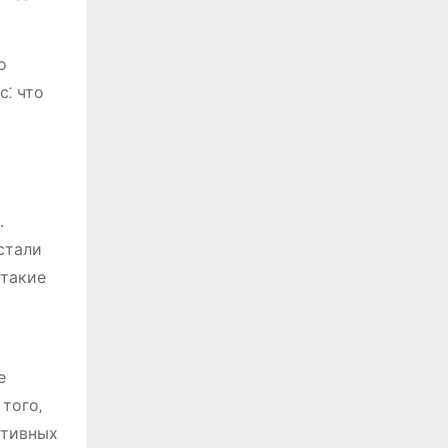
о
с⁚ что
․
 стали
 такие
е
того‚
ативных