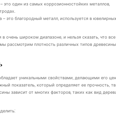
 – это один из самых коррозионностойких металлов‚
тродах․
на – это благородный металл‚ используется в ювелирны
в очень широком диапазоне‚ и нельзя сказать‚ что все
 мы рассмотрим плотность различных типов древесины
ь
 обладает уникальными свойствами‚ делающими его це
жный показатель‚ который определяет ее прочность‚ т
ины зависит от многих факторов‚ таких как вид дерева
делить⁚