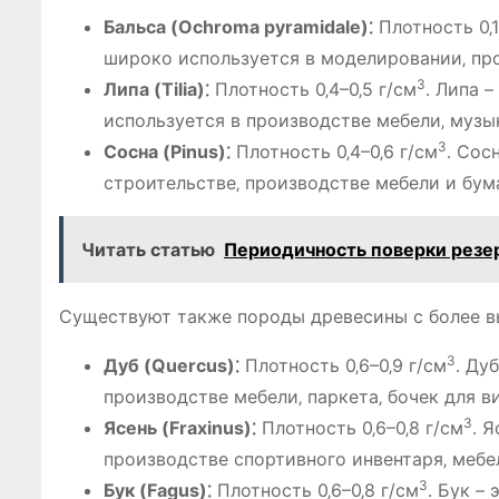
Бальса (Ochroma pyramidale)⁚
Плотность 0‚1
широко используется в моделировании‚ пр
3
Липа (Tilia)⁚
Плотность 0‚4–0‚5 г/см
․ Липа 
используется в производстве мебели‚ музы
3
Сосна (Pinus)⁚
Плотность 0‚4–0‚6 г/см
․ Сос
строительстве‚ производстве мебели и бу
Читать статью
Периодичность поверки резер
Существуют также породы древесины с более в
3
Дуб (Quercus)⁚
Плотность 0‚6–0‚9 г/см
․ Ду
производстве мебели‚ паркета‚ бочек для в
3
Ясень (Fraxinus)⁚
Плотность 0‚6–0‚8 г/см
․ 
производстве спортивного инвентаря‚ мебе
3
Бук (Fagus)⁚
Плотность 0‚6–0‚8 г/см
․ Бук –