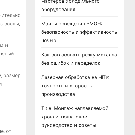
мастеров холодильного
оборудования
чительно
з сосны‚
Мачты освещения ВМОН:
безопасность и эффективность
ночью
ма и
олстый
Как согласовать резку металла
без ошибок и переделок
у‚ размер
Лазерная обработка на ЧПУ:
и
точность и скорость
производства
Title: Монтаж наплавляемой
кровли: пошаговое
руководство и советы
е‚ от