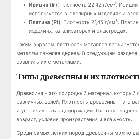
3
Иридий (Ir)⁚
Плотность 22‚42 г/см
․ Иридий
используется в ювелирных изделиях и элек
3
Платина (Pt)⁚
Плотность 21‚45 г/см
․ Плати
изделиях‚ катализаторах и электродах․
Таким образом‚ плотность металлов варьируется 
металлы тяжелее дерева․ В следующем разделе
сравнить их с металлами․
Типы древесины и их плотност
Древесина – это природный материал‚ который
различных целей․ Плотность древесины – это ва
и устойчивость к деформации․ Плотность древес
возраст‚ условия произрастания и влажность․
Среди самых легких пород древесины можно вы