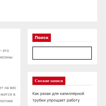
Поиск
– это
П
весины
Свежие записи
ет на вес
Как резак для капиллярной
ржится в
трубки упрощает работу
плотнее