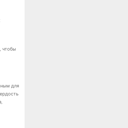
х
‚ чтобы
нным для
вердость
‚