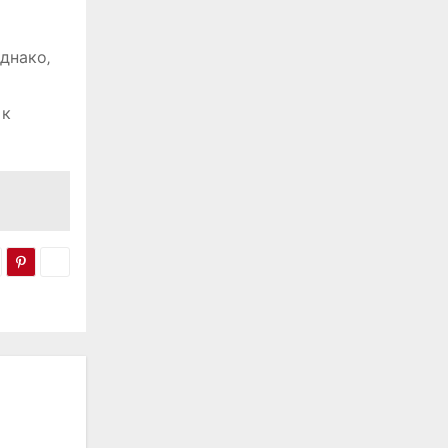
днако‚
 к