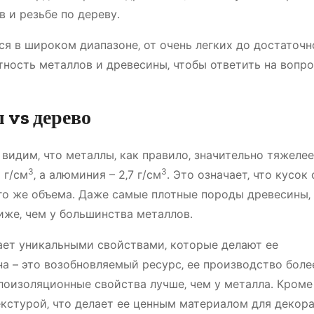
 и резьбе по дереву․
я в широком диапазоне‚ от очень легких до достаточн
ность металлов и древесины‚ чтобы ответить на вопро
 vs дерево
видим‚ что металлы‚ как правило‚ значительно тяжелее
3
3
 г/см
‚ а алюминия – 2‚7 г/см
․ Это означает‚ что кусок
ого же объема․ Даже самые плотные породы древесины‚
ниже‚ чем у большинства металлов․
дает уникальными свойствами‚ которые делают ее
а – это возобновляемый ресурс‚ ее производство боле
плоизоляционные свойства лучше‚ чем у металла․ Кроме 
екстурой‚ что делает ее ценным материалом для декор