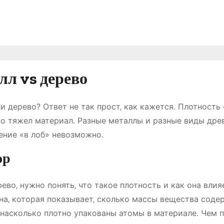
лл vs дерево
и дерево? Ответ не так прост‚ как кажется․ Плотность 
ко тяжел материал․ Разные металлы и разные виды дре
ение «в лоб» невозможно․
ор
ево‚ нужно понять‚ что такое плотность и как она влия
на‚ которая показывает‚ сколько массы вещества соде
 насколько плотно упакованы атомы в материале․ Чем 