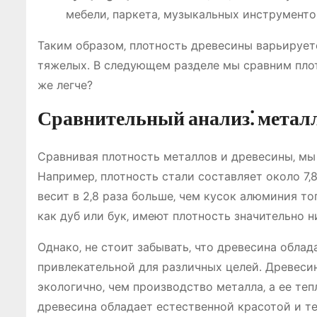
мебели‚ паркета‚ музыкальных инструментов
Таким образом‚ плотность древесины варьируетс
тяжелых․ В следующем разделе мы сравним плот
же легче?
Сравнительный анализ⁚ металл
Сравнивая плотность металлов и древесины‚ мы 
Например‚ плотность стали составляет около 7‚8
весит в 2‚8 раза больше‚ чем кусок алюминия т
как дуб или бук‚ имеют плотность значительно 
Однако‚ не стоит забывать‚ что древесина обла
привлекательной для различных целей․ Древесин
экологично‚ чем производство металла‚ а ее те
древесина обладает естественной красотой и т