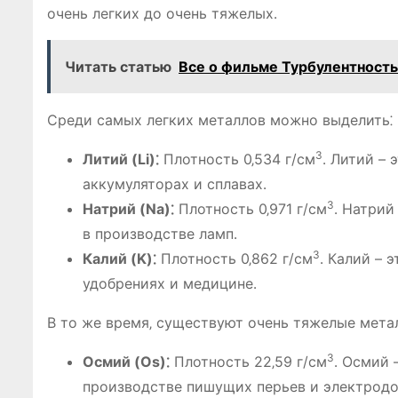
очень легких до очень тяжелых․
Читать статью
Все о фильме Турбулентност
Среди самых легких металлов можно выделить⁚
3
Литий (Li)⁚
Плотность 0‚534 г/см
․ Литий – 
аккумуляторах и сплавах․
3
Натрий (Na)⁚
Плотность 0‚971 г/см
․ Натрий
в производстве ламп․
3
Калий (K)⁚
Плотность 0‚862 г/см
․ Калий – 
удобрениях и медицине․
В то же время‚ существуют очень тяжелые метал
3
Осмий (Os)⁚
Плотность 22‚59 г/см
․ Осмий 
производстве пишущих перьев и электродо