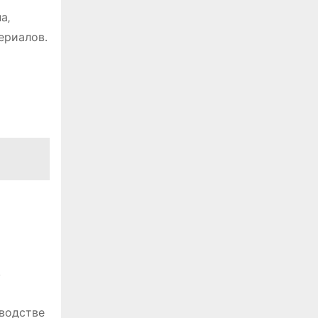
а‚
ериалов․
в
зводстве