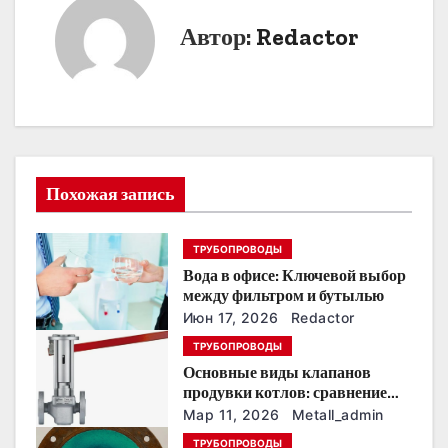
и
Автор:
Redactor
г
а
ц
и
Похожая запись
я
п
ТРУБОПРОВОДЫ
Вода в офисе: Ключевой выбор
о
между фильтром и бутылью
з
Июн 17, 2026
Redactor
ТРУБОПРОВОДЫ
а
Основные виды клапанов
продувки котлов: сравнение
п
устройств и характеристик
Мар 11, 2026
Metall_admin
и
ТРУБОПРОВОДЫ