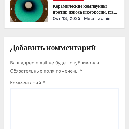
Керамические компаунды
с
против износа и коррозии: где
они работают эффективнее
Окт 13, 2025
Metall_admin
я
всего
м
Добавить комментарий
Ваш адрес email не будет опубликован.
Обязательные поля помечены
*
Комментарий
*