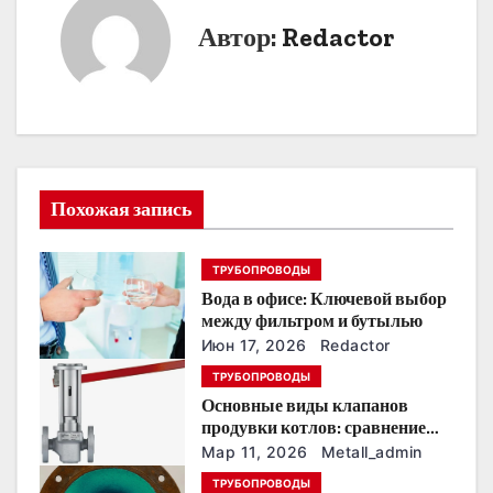
и
Автор:
Redactor
г
а
ц
и
Похожая запись
я
ТРУБОПРОВОДЫ
п
Вода в офисе: Ключевой выбор
о
между фильтром и бутылью
Июн 17, 2026
Redactor
з
ТРУБОПРОВОДЫ
Основные виды клапанов
а
продувки котлов: сравнение
устройств и характеристик
п
Мар 11, 2026
Metall_admin
ТРУБОПРОВОДЫ