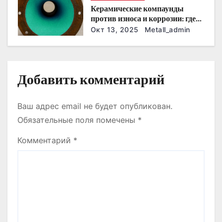
и
Керамические компаунды
против износа и коррозии: где
с
они работают эффективнее
Окт 13, 2025
Metall_admin
всего
я
м
Добавить комментарий
Ваш адрес email не будет опубликован.
Обязательные поля помечены
*
Комментарий
*