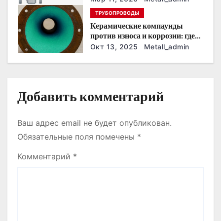
и
ТРУБОПРОВОДЫ
Керамические компаунды
с
против износа и коррозии: где
они работают эффективнее
Окт 13, 2025
Metall_admin
я
всего
м
Добавить комментарий
Ваш адрес email не будет опубликован.
Обязательные поля помечены
*
Комментарий
*