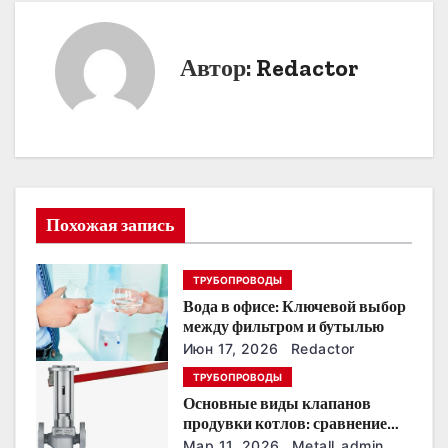
и
Автор:
Redactor
г
а
ц
и
Похожая запись
я
п
ТРУБОПРОВОДЫ
Вода в офисе: Ключевой выбор
о
между фильтром и бутылью
з
Июн 17, 2026
Redactor
ТРУБОПРОВОДЫ
а
Основные виды клапанов
продувки котлов: сравнение
п
устройств и характеристик
Мар 11, 2026
Metall_admin