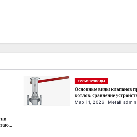
ТРУБОПРОВОДЫ
р
Основные виды клапанов п
котлов: сравнение устройст
характеристик
Мар 11, 2026
Metall_admin
тив
отают