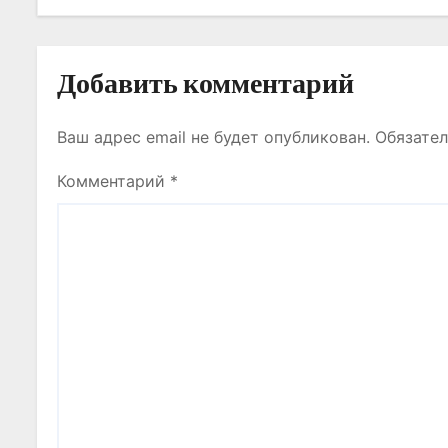
и
с
Добавить комментарий
я
Ваш адрес email не будет опубликован.
Обязате
м
Комментарий
*