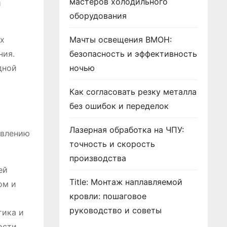
мастеров холодильного
й
оборудования
их
Мачты освещения ВМОН:
ния.
безопасность и эффективность
дной
ночью
Как согласовать резку металла
без ошибок и переделок
Лазерная обработка на ЧПУ:
авлению
точность и скорость
производства
ей
Title: Монтаж наплавляемой
ом и
кровли: пошаговое
руководство и советы
тика и
ости