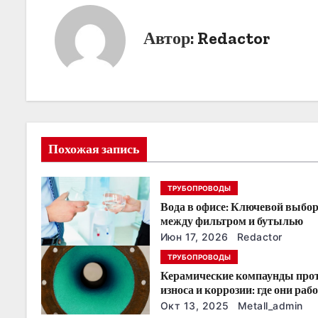
в
и
Автор:
Redactor
г
а
ц
и
Похожая запись
я
ТРУБОПРОВОДЫ
п
Вода в офисе: Ключевой выбо
о
между фильтром и бутылью
Июн 17, 2026
Redactor
з
ТРУБОПРОВОДЫ
Керамические компаунды про
а
износа и коррозии: где они раб
эффективнее всего
п
Окт 13, 2025
Metall_admin