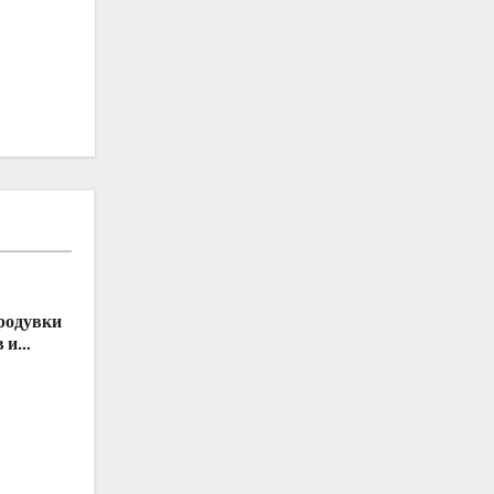
родувки
в и