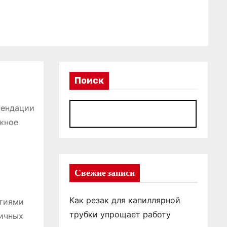
Поиск
мендации
П
ежное
Свежие записи
Как резак для капиллярной
стиями
трубки упрощает работу
личных