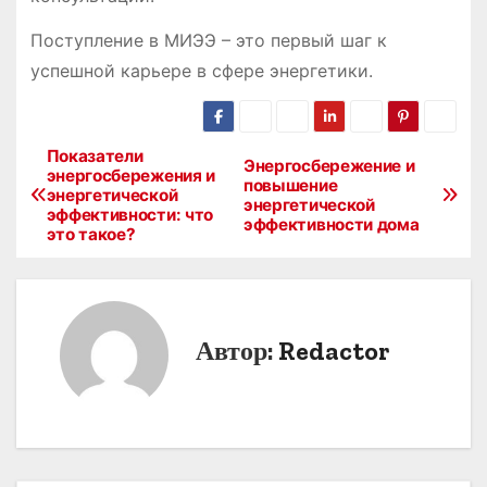
Поступление в МИЭЭ – это первый шаг к
успешной карьере в сфере энергетики.
Показатели
Н
Энергосбережение и
энергосбережения и
повышение
энергетической
а
энергетической
эффективности: что
эффективности дома
это такое?
в
и
г
Автор:
Redactor
а
ц
и