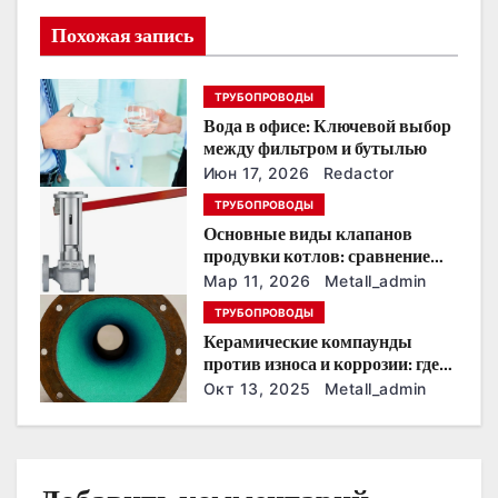
я
Похожая запись
п
ТРУБОПРОВОДЫ
о
Вода в офисе: Ключевой выбор
между фильтром и бутылью
з
Июн 17, 2026
Redactor
а
ТРУБОПРОВОДЫ
Основные виды клапанов
п
продувки котлов: сравнение
устройств и характеристик
Мар 11, 2026
Metall_admin
и
ТРУБОПРОВОДЫ
с
Керамические компаунды
против износа и коррозии: где
я
они работают эффективнее
Окт 13, 2025
Metall_admin
всего
м