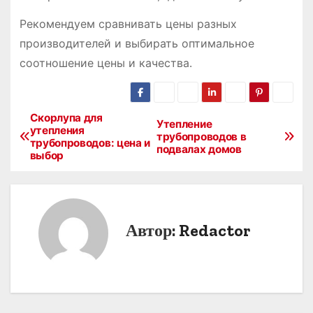
Рекомендуем сравнивать цены разных
производителей и выбирать оптимальное
соотношение цены и качества․
Скорлупа для
Н
Утепление
утепления
трубопроводов в
трубопроводов: цена и
а
подвалах домов
выбор
в
и
Автор:
Redactor
г
а
ц