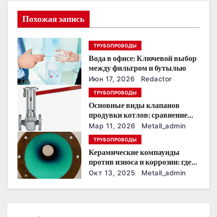
и
Похожая запись
я
п
ТРУБОПРОВОДЫ
Вода в офисе: Ключевой выбор
о
между фильтром и бутылью
з
Июн 17, 2026
Redactor
ТРУБОПРОВОДЫ
а
Основные виды клапанов
продувки котлов: сравнение
п
устройств и характеристик
Мар 11, 2026
Metall_admin
и
ТРУБОПРОВОДЫ
Керамические компаунды
с
против износа и коррозии: где
они работают эффективнее
Окт 13, 2025
Metall_admin
я
всего
м