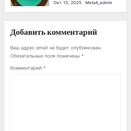
я
они работают эффективнее
Окт 13, 2025
Metall_admin
всего
м
Добавить комментарий
Ваш адрес email не будет опубликован.
Обязательные поля помечены
*
Комментарий
*