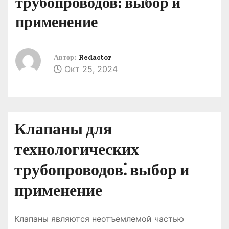
трубопроводов: выбор и
о
применение
м
у
Автор:
Redactor
Окт 25, 2024
Клапаны для
технологических
трубопроводов⁚ выбор и
применение
Клапаны являются неотъемлемой частью