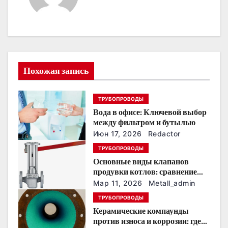
а
ц
и
я
Похожая запись
п
ТРУБОПРОВОДЫ
о
Вода в офисе: Ключевой выбор
между фильтром и бутылью
з
Июн 17, 2026
Redactor
а
ТРУБОПРОВОДЫ
Основные виды клапанов
п
продувки котлов: сравнение
устройств и характеристик
Мар 11, 2026
Metall_admin
и
ТРУБОПРОВОДЫ
с
Керамические компаунды
против износа и коррозии: где