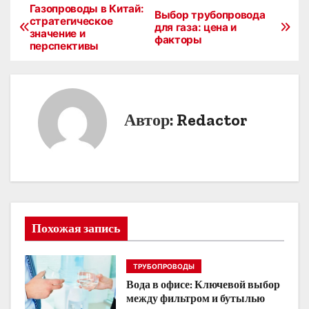
Газопроводы в Китай:
Н
Выбор трубопровода
стратегическое
для газа: цена и
значение и
а
факторы
перспективы
в
и
Автор:
Redactor
г
а
ц
и
Похожая запись
я
п
ТРУБОПРОВОДЫ
Вода в офисе: Ключевой выбор
о
между фильтром и бутылью