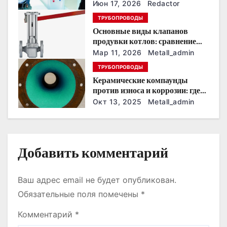
з
Июн 17, 2026
Redactor
ТРУБОПРОВОДЫ
а
Основные виды клапанов
продувки котлов: сравнение
п
устройств и характеристик
Мар 11, 2026
Metall_admin
и
ТРУБОПРОВОДЫ
Керамические компаунды
с
против износа и коррозии: где
они работают эффективнее
Окт 13, 2025
Metall_admin
я
всего
м
Добавить комментарий
Ваш адрес email не будет опубликован.
Обязательные поля помечены
*
Комментарий
*