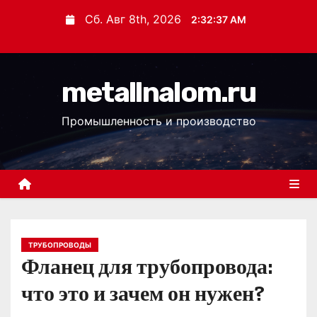
П
Сб. Авг 8th, 2026
2:32:38 AM
е
р
е
metallnalom.ru
й
т
Промышленность и производство
и
к
с
о
д
е
р
ТРУБОПРОВОДЫ
Фланец для трубопровода:
ж
и
что это и зачем он нужен?
м