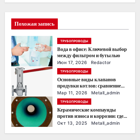
ц
и
Похожая запись
я
ТРУБОПРОВОДЫ
п
Вода в офисе: Ключевой выбор
о
между фильтром и бутылью
Июн 17, 2026
Redactor
з
ТРУБОПРОВОДЫ
Основные виды клапанов
а
продувки котлов: сравнение
устройств и характеристик
п
Мар 11, 2026
Metall_admin
ТРУБОПРОВОДЫ
и
Керамические компаунды
против износа и коррозии: где
с
они работают эффективнее
Окт 13, 2025
Metall_admin
всего
я