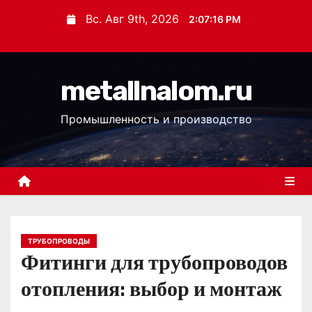
П
Вс. Авг 9th, 2026
2:07:17 PM
е
р
е
metallnalom.ru
й
т
Промышленность и производство
и
к
с
о
д
е
р
ТРУБОПРОВОДЫ
Фитинги для трубопроводов
ж
и
отопления: выбор и монтаж
м