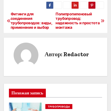
Фитинги для
Полипропиленовый
Н
соединения
трубопровод:
трубопроводов: виды,
надежность и простота
а
применение и выбор
монтажа
в
и
Автор:
Redactor
г
а
ц
и
Похожая запись
я
п
ТРУБОПРОВОДЫ