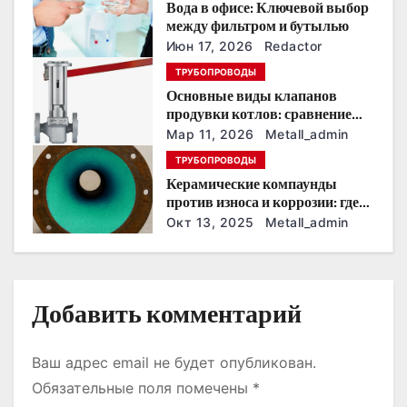
Вода в офисе: Ключевой выбор
о
между фильтром и бутылью
з
Июн 17, 2026
Redactor
ТРУБОПРОВОДЫ
а
Основные виды клапанов
продувки котлов: сравнение
п
устройств и характеристик
Мар 11, 2026
Metall_admin
и
ТРУБОПРОВОДЫ
Керамические компаунды
с
против износа и коррозии: где
они работают эффективнее
Окт 13, 2025
Metall_admin
я
всего
м
Добавить комментарий
Ваш адрес email не будет опубликован.
Обязательные поля помечены
*