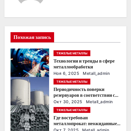
а
ц
и
Похожая запись
я
ТЯЖЕЛЫЕ МЕТАЛЛЫ
п
Технологии и тренды в сфере
о
металлообработки
Ноя 6, 2025
Metall_admin
з
ТЯЖЕЛЫЕ МЕТАЛЛЫ
Периодичность поверки
а
резервуаров в соответствии с
новыми нормативами
п
Окт 30, 2025
Metall_admin
ТЯЖЕЛЫЕ МЕТАЛЛЫ
и
Где востребован
металлопрокат: неожиданные
с
сферы применения
Окт 7, 2025
Metall_admin