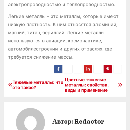
электропроводностью и теплопроводностью.
Легкие металлы – это металлы‚ которые имеют
низкую плотность. К ним относятся алюминий‚
магний‚ титан‚ бериллий. Легкие металлы
используются в авиации‚ космонавтике‚
автомобилестроении и других отраслях‚ где
требуется снижение массы.
Цветные тяжелые
Н
Тяжелые металлы: что
металлы: свойства,
это такое?
виды и применение
а
в
и
Автор:
Redactor
г