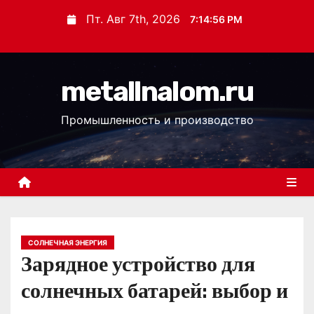
П
Пт. Авг 7th, 2026
7:14:57 PM
е
р
е
metallnalom.ru
й
т
Промышленность и производство
и
к
с
о
д
е
р
СОЛНЕЧНАЯ ЭНЕРГИЯ
Зарядное устройство для
ж
и
солнечных батарей: выбор и
м