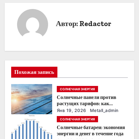
в
и
Автор:
Redactor
г
а
ц
и
Похожая запись
я
п
СОЛНЕЧНАЯ ЭНЕРГИЯ
Солнечные панели против
о
растущих тарифов: как
сохранить
з
Янв 19, 2026
Metall_admin
энергонезависимость в
СОЛНЕЧНАЯ ЭНЕРГИЯ
ближайшие годы
а
Солнечные батареи: экономия
энергии и денег в течение года
п