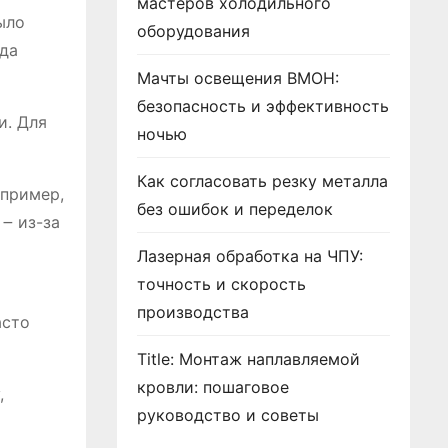
мастеров холодильного
ыло
оборудования
гда
Мачты освещения ВМОН:
безопасность и эффективность
и. Для
ночью
Как согласовать резку металла
апример,
без ошибок и переделок
౼ из-за
Лазерная обработка на ЧПУ:
точность и скорость
производства
асто
Title: Монтаж наплавляемой
кровли: пошаговое
,
руководство и советы