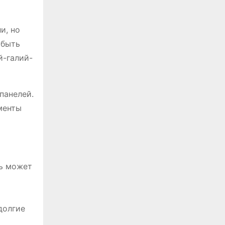
и, но
 быть
й-галий-
панелей.
менты
ль может
долгие