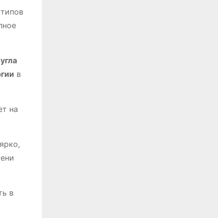
 типов
пное
,
угла
ргии
в
ет на
ярко,
мени
ть в