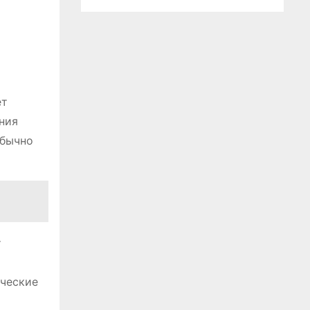
ет
ния
обычно
т
ические