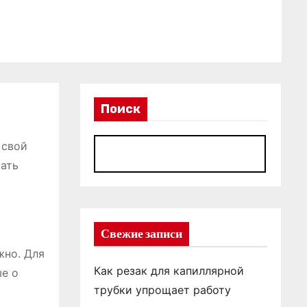
Поиск
 свой
П
тать
Свежие записи
жно. Для
Как резак для капиллярной
ые о
трубки упрощает работу