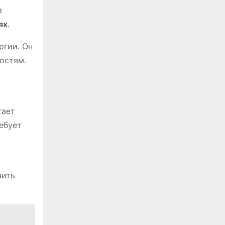
в
ях
.
ргии. Он
остям.
тает
ебует
чить