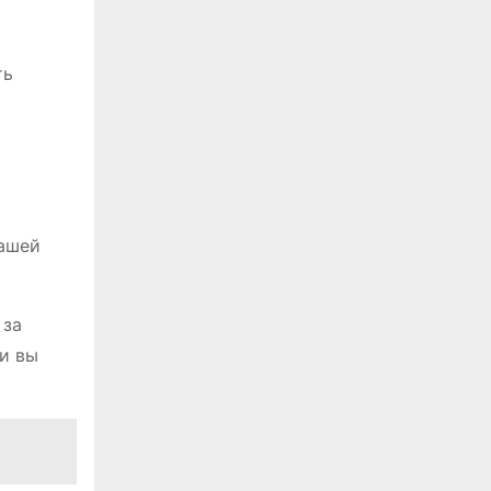
ть
вашей
 за
и вы