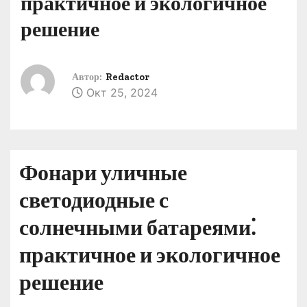
практичное и экологичное
о
решение
м
у
Автор:
Redactor
Окт 25, 2024
Фонари уличные
светодиодные с
солнечными батареями⁚
практичное и экологичное
решение