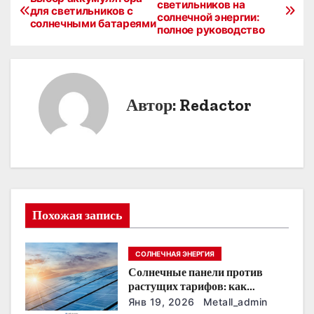
светильников на
для светильников с
солнечной энергии:
а
солнечными батареями
полное руководство
в
и
Автор:
Redactor
г
а
ц
и
Похожая запись
я
п
СОЛНЕЧНАЯ ЭНЕРГИЯ
Солнечные панели против
о
растущих тарифов: как
сохранить
з
Янв 19, 2026
Metall_admin