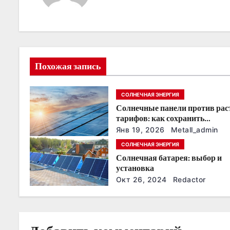
а
ц
и
Похожая запись
я
СОЛНЕЧНАЯ ЭНЕРГИЯ
п
Солнечные панели против ра
о
тарифов: как сохранить
энергонезависимость в ближа
Янв 19, 2026
Metall_admin
з
годы
СОЛНЕЧНАЯ ЭНЕРГИЯ
Солнечная батарея: выбор и
а
установка
п
Окт 26, 2024
Redactor
и
с