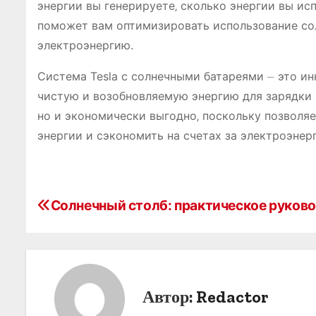
энергии вы генерируете‚ сколько энергии вы ис
поможет вам оптимизировать использование со
электроэнергию.
Система Tesla с солнечными батареями ⏤ это и
чистую и возобновляемую энергию для зарядки в
но и экономически выгодно‚ поскольку позволя
энергии и сэкономить на счетах за электроэнер
Н
Солнечный столб: практическое руков
а
в
и
Автор:
Redactor
г