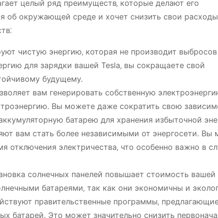
агает целый ряд преимуществ‚ которые делают его
ся об окружающей среде и хочет снизить свои расходы
тв⁚
уют чистую энергию‚ которая не производит выбросов
ергию для зарядки вашей Tesla‚ вы сокращаете свой
стойчивому будущему.
зволяет вам генерировать собственную электроэнергию
ктроэнергию. Вы можете даже сократить свою зависим
 аккумуляторную батарею для хранения избыточной эне
ют вам стать более независимыми от энергосети. Вы
я отключения электричества‚ что особенно важно в сл
ановка солнечных панелей повышает стоимость вашей
лнечными батареями‚ так как они экономичны и эколо
ействуют правительственные программы‚ предлагающи
ых батарей. Это может значительно снизить первонач