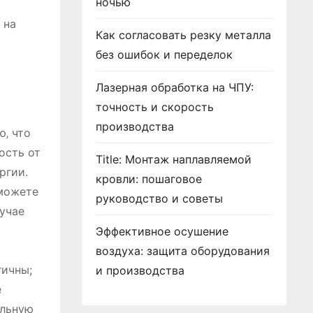
ночью
 на
Как согласовать резку металла
без ошибок и переделок
Лазерная обработка на ЧПУ:
точность и скорость
производства
‚ что
ость от
Title: Монтаж наплавляемой
ргии.
кровли: пошаговое
 можете
руководство и советы
учае
Эффективное осушение
воздуха: защита оборудования
гичны;
и производства
е
альную