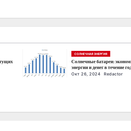
СОЛНЕЧНАЯ ЭНЕРГИЯ
стущих
Солнечные батареи: эконом
энергии и денег в течение го
йшие
Окт 26, 2024
Redactor