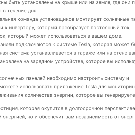
ны быть установлены на крыше или на земле‚ где они 
 в течение дня.
льная команда установщиков монтирует солнечные па
и к инвертору‚ который преобразует постоянный ток‚
ок‚ который может использоваться в вашем доме.
анели подключаются к системе Tesla‚ которая может б
ная система устанавливается в гараже или на стене в
ановлена на зарядном устройстве‚ которое вы использ
солнечных панелей необходимо настроить систему и
ы можете использовать приложение Tesla для мониторин
живания количества энергии‚ которое вы генерируете
естиция‚ которая окупится в долгосрочной перспективе
й энергией‚ но и обеспечит вам независимость от энерг