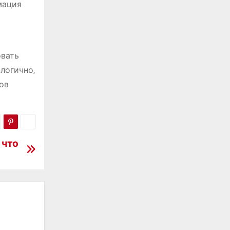
мация
овать
логично‚
ов
 что