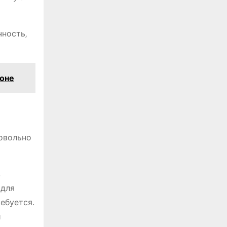
чность‚
коне
довольно
в
 для
ебуется.
и