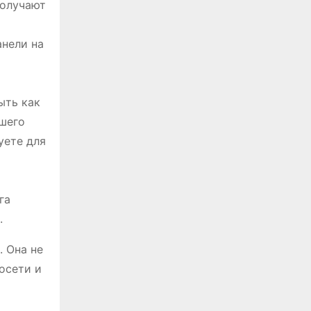
получают
нели на
ыть как
ашего
уете для
га
.
. Она не
осети и