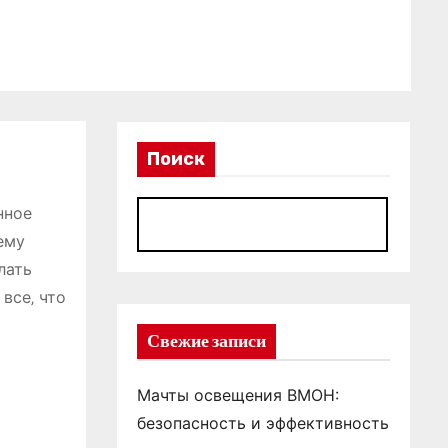
Поиск
нное
П
ему
лать
все‚ что
Свежие записи
Мачты освещения ВМОН:
безопасность и эффективность