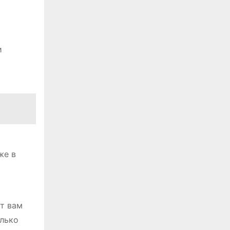
и
же в
ет вам
олько