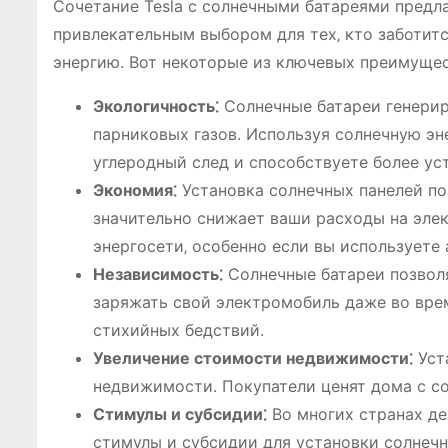
Сочетание Tesla с солнечными батареями предл
привлекательным выбором для тех‚ кто заботит
энергию. Вот некоторые из ключевых преимущес
Экологичность⁚
Солнечные батареи генерир
парниковых газов. Используя солнечную эн
углеродный след и способствуете более у
Экономия⁚
Установка солнечных панелей по
значительно снижает ваши расходы на эле
энергосети‚ особенно если вы используете
Независимость⁚
Солнечные батареи позволя
заряжать свой электромобиль даже во врем
стихийных бедствий.
Увеличение стоимости недвижимости⁚
Уст
недвижимости. Покупатели ценят дома с со
Стимулы и субсидии⁚
Во многих странах д
стимулы и субсидии для установки солнечн