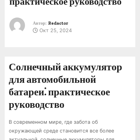
практическое руководство
о
м
у
Автор:
Redactor
Окт 25, 2024
Солнечный аккумулятор
для автомобильной
батареи⁚ практическое
руководство
В современном мире, где забота об
окружающей среде становится все более
актуальной, солнечные аккумуляторы для