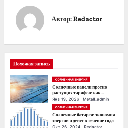
в
и
Автор:
Redactor
г
а
ц
и
Похожая запись
я
СОЛНЕЧНАЯ ЭНЕРГИЯ
п
Солнечные панели против
о
растущих тарифов: как
сохранить
Янв 19, 2026
Metall_admin
з
энергонезависимость в
СОЛНЕЧНАЯ ЭНЕРГИЯ
ближайшие годы
Солнечные батареи: экономия
а
энергии и денег в течение года
Окт 26, 2024
Redactor