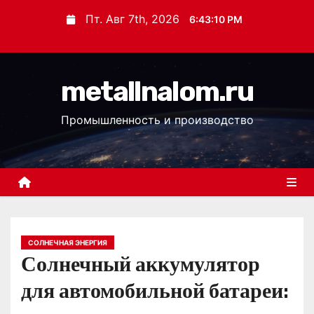
П
Пт. Авг 7th, 2026
6:43:11 PM
е
р
е
metallnalom.ru
й
т
Промышленность и производство
и
к
с
о
д
е
р
СОЛНЕЧНАЯ ЭНЕРГИЯ
Солнечный аккумулятор
ж
и
для автомобильной батареи:
м