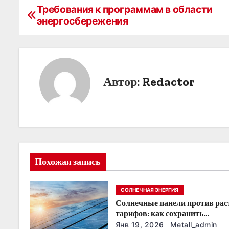
Требования к программам в области
Н
энергосбережения
а
в
и
Автор:
Redactor
г
а
ц
и
Похожая запись
я
СОЛНЕЧНАЯ ЭНЕРГИЯ
п
Солнечные панели против ра
о
тарифов: как сохранить
энергонезависимость в ближа
Янв 19, 2026
Metall_admin