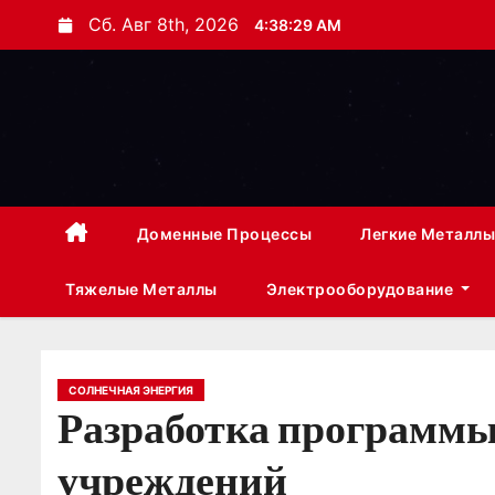
П
Сб. Авг 8th, 2026
4:38:30 AM
е
р
е
й
т
и
к
Доменные Процессы
Легкие Металлы
с
Тяжелые Металлы
Электрооборудование
о
д
е
р
СОЛНЕЧНАЯ ЭНЕРГИЯ
Разработка программы
ж
и
учреждений
м