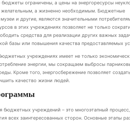
е бюджеты ограничены‚ а цены на энергоресурсы неукл
то желательным‚ а жизненно необходимым. Бюджетные
‚ музеи и другие‚ являются значительными потребителя
урсов в этих учреждениях позволяет не только сократ
вободить средства для реализации других важных задач
кой базы или повышения качества предоставляемых ус
бюджетных учреждениях имеет не только экономически
потребление энергии‚ мы сокращаем выбросы парников
реды. Кроме того‚ энергосбережение позволяет создат
учшить качество жизни людей.
программы
я бюджетных учреждений – это многоэтапный процесс‚
ия всех заинтересованных сторон. Основные этапы ра