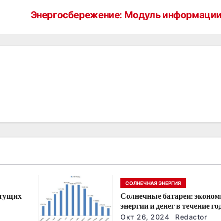
Энергосбережение: Модуль информаци
СОЛНЕЧНАЯ ЭНЕРГИЯ
стущих
Солнечные батареи: эконом
энергии и денег в течение го
йшие
Окт 26, 2024
Redactor