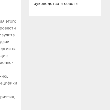
руководство и советы
ия этого
провести
оаудита.
адачи
ергии на
щие‚
ционно-
нию‚
пецифики
риятия‚