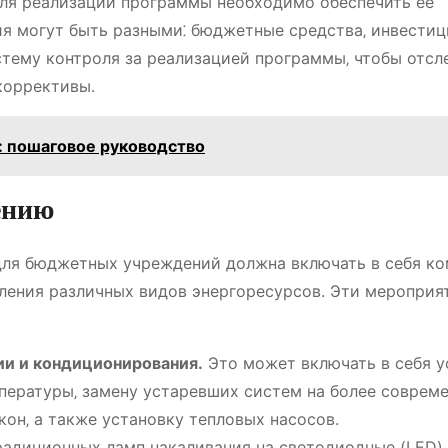
ля реализации программы необходимо обеспечить ее
я могут быть разными⁚ бюджетные средства‚ инвестиц
истему контроля за реализацией программы‚ чтобы отс
коррективы.
: пошаговое руководство
ению
ля бюджетных учреждений должна включать в себя ко
ления различных видов энергоресурсов. Эти мероприя
ии и кондиционирования.
Это может включать в себя у
пературы‚ замену устаревших систем на более соврем
кон‚ а также установку тепловых насосов.
адиционных ламп накаливания на светодиодные (LED) 