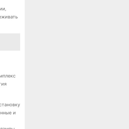
ии‚
леживать
мплекс
тия
становку
енные и
лампы‚