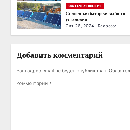
з
годы
СОЛНЕЧНАЯ ЭНЕРГИЯ
Солнечная батарея: выбор и
а
установка
п
Окт 26, 2024
Redactor
и
с
Добавить комментарий
я
Ваш адрес email не будет опубликован.
Обязате
м
Комментарий
*