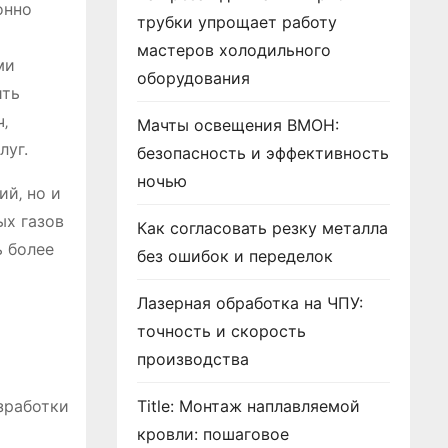
онно
трубки упрощает работу
мастеров холодильного
ми
оборудования
ить
‚
Мачты освещения ВМОН:
луг.
безопасность и эффективность
ночью
й‚ но и
ых газов
Как согласовать резку металла
ь более
без ошибок и переделок
Лазерная обработка на ЧПУ:
точность и скорость
производства
зработки
Title: Монтаж наплавляемой
кровли: пошаговое