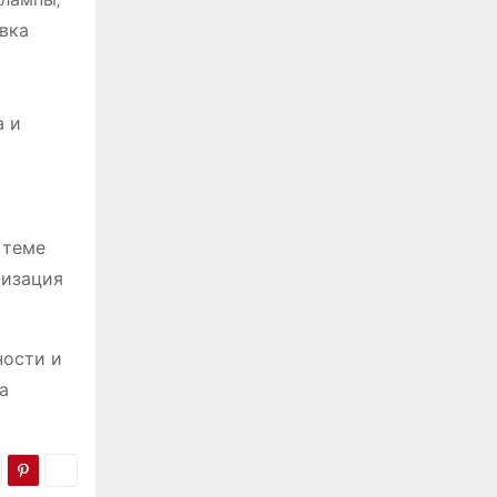
вка
а и
 теме
низация
ности и
а