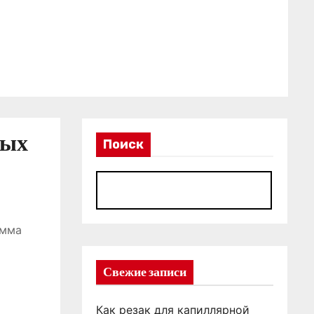
ных
Поиск
П
амма
Свежие записи
Как резак для капиллярной