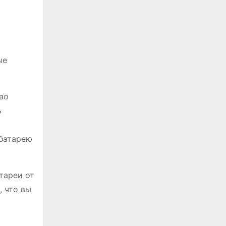
ые
во
ь
 батарею
тареи от
, что вы