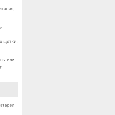
итания,
ь
е щетки,
рых или
т
батареи