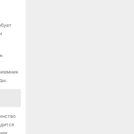
ебует
и
ть
риемник
ды.
инство
одится
ник