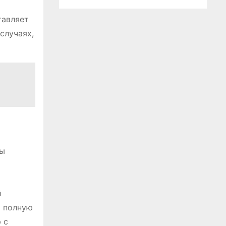
тавляет
случаях,
бы
й
т полную
 с