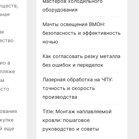
мастеров холодильного
уществ,
оборудования
чная
,
Мачты освещения ВМОН:
ак
безопасность и эффективность
чество
ночью
Как согласовать резку металла
ио в
без ошибок и переделок
 пляже
Лазерная обработка на ЧПУ:
ым
точность и скорость
асто
производства
зование
Title: Монтаж наплавляемой
купке
кровли: пошаговое
ей еще
руководство и советы