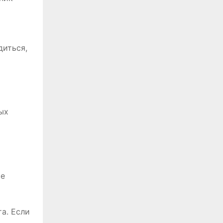
диться,
ых
ые
а. Если