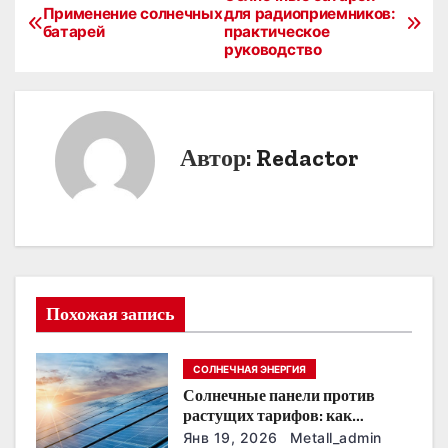
Н
Применение солнечных
для радиоприемников:
батарей
практическое
а
руководство
в
и
Автор:
Redactor
г
а
ц
и
Похожая запись
я
п
СОЛНЕЧНАЯ ЭНЕРГИЯ
Солнечные панели против
о
растущих тарифов: как
сохранить
з
Янв 19, 2026
Metall_admin