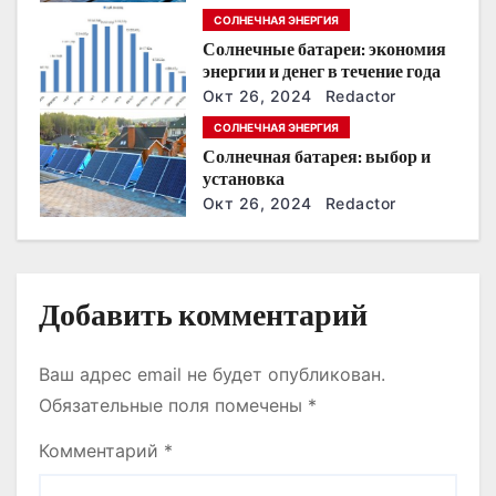
энергонезависимость в
СОЛНЕЧНАЯ ЭНЕРГИЯ
ближайшие годы
а
Солнечные батареи: экономия
энергии и денег в течение года
п
Окт 26, 2024
Redactor
и
СОЛНЕЧНАЯ ЭНЕРГИЯ
Солнечная батарея: выбор и
с
установка
Окт 26, 2024
Redactor
я
м
Добавить комментарий
Ваш адрес email не будет опубликован.
Обязательные поля помечены
*
Комментарий
*