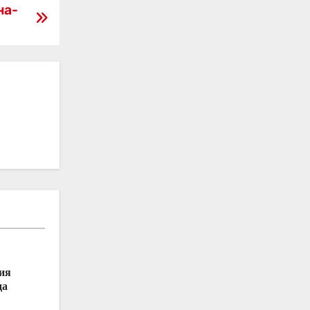
на-
ия
да