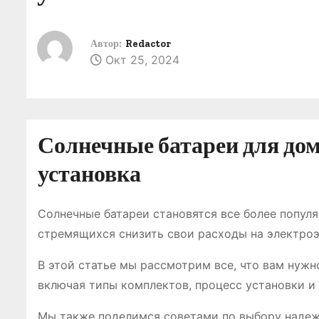
о
м
Автор:
Redactor
у
Окт 25, 2024
Солнечные батареи для дом
установка
Солнечные батареи становятся все более попул
стремящихся снизить свои расходы на электроэ
В этой статье мы рассмотрим все, что вам нужн
включая типы комплектов, процесс установки и
Мы также поделимся советами по выбору надеж