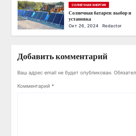
з
годы
СОЛНЕЧНАЯ ЭНЕРГИЯ
Солнечная батарея: выбор и
а
установка
п
Окт 26, 2024
Redactor
и
с
Добавить комментарий
я
Ваш адрес email не будет опубликован.
Обязате
м
Комментарий
*