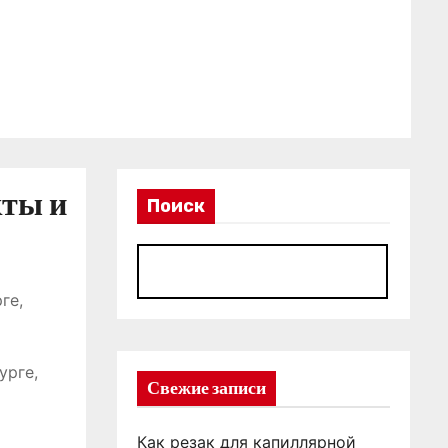
кты и
Поиск
П
ге,
урге,
Свежие записи
Как резак для капиллярной