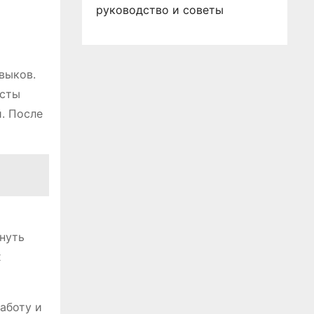
руководство и советы
выков.
исты
. После
кнуть
х
аботу и