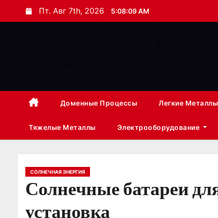
П
Пт. Авг 7th, 2026
5:08:10 AM
е
р
е
й
т
и
к
Доменные Процессы
Легкие Металлы
с
Тяжелые Металлы
Электрооборудование
о
д
е
р
СОЛНЕЧНАЯ ЭНЕРГИЯ
Солнечные батареи для
ж
и
установка
м