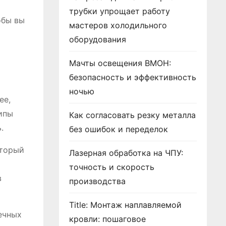
трубки упрощает работу
обы вы
мастеров холодильного
оборудования
Мачты освещения ВМОН:
безопасность и эффективность
ночью
ее,
ипы
Как согласовать резку металла
.
без ошибок и переделок
оторый
Лазерная обработка на ЧПУ:
точность и скорость
в
производства
Title: Монтаж наплавляемой
ечных
кровли: пошаговое