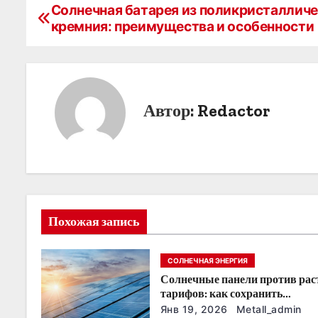
Солнечная батарея из поликристаллич
Н
кремния: преимущества и особенности
а
в
и
Автор:
Redactor
г
а
ц
и
Похожая запись
я
СОЛНЕЧНАЯ ЭНЕРГИЯ
п
Солнечные панели против ра
о
тарифов: как сохранить
энергонезависимость в ближа
Янв 19, 2026
Metall_admin