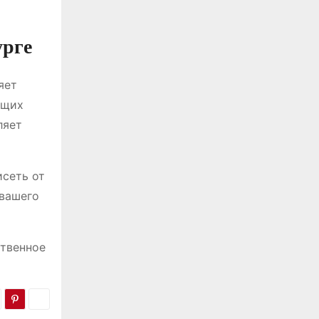
урге
яет
ущих
ляет
исеть от
 вашего
ственное