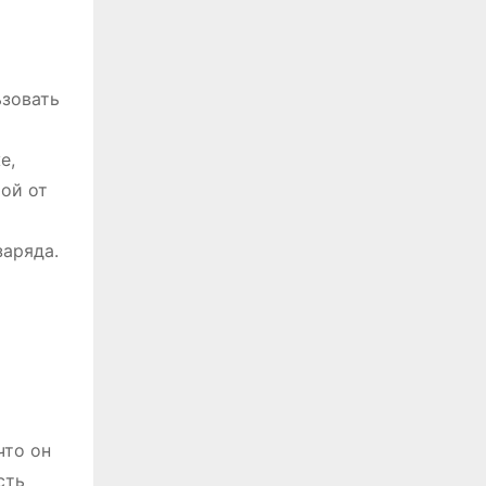
ьзовать
е,
ой от
аряда.
что он
сть