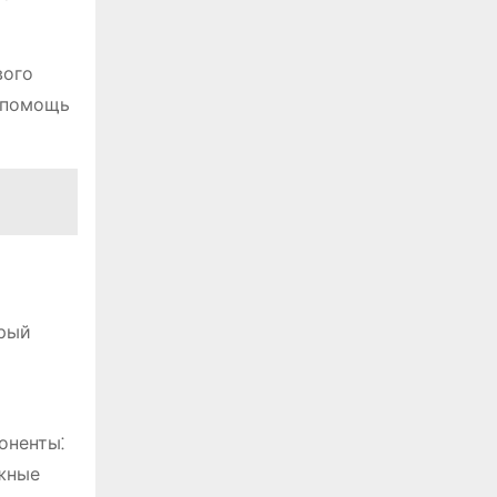
вого
ь помощь
орый
оненты⁚
ежные