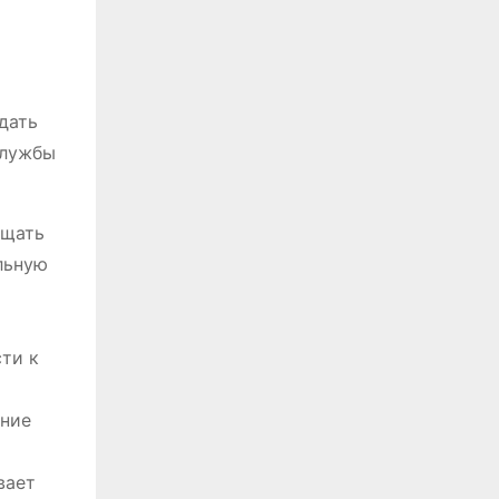
дать
службы
ощать
льную
ти к
ение
вает