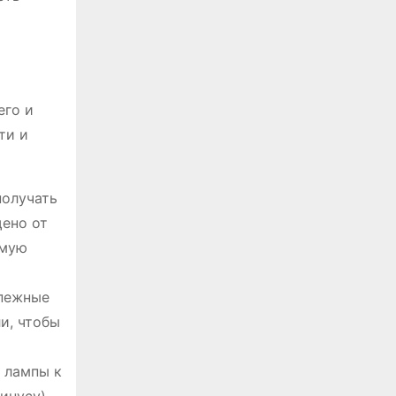
его и
ти и
получать
щено от
емую
епежные
и, чтобы
 лампы к