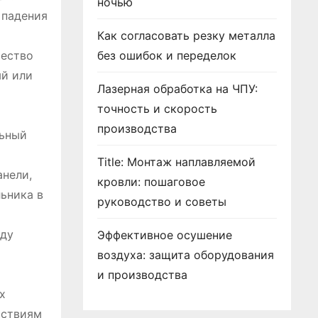
ночью
 падения
Как согласовать резку металла
чество
без ошибок и переделок
ый или
Лазерная обработка на ЧПУ:
точность и скорость
производства
льный
Title: Монтаж наплавляемой
анели,
кровли: пошаговое
ьника в
руководство и советы
жду
Эффективное осушение
воздуха: защита оборудования
и производства
х
йствиям