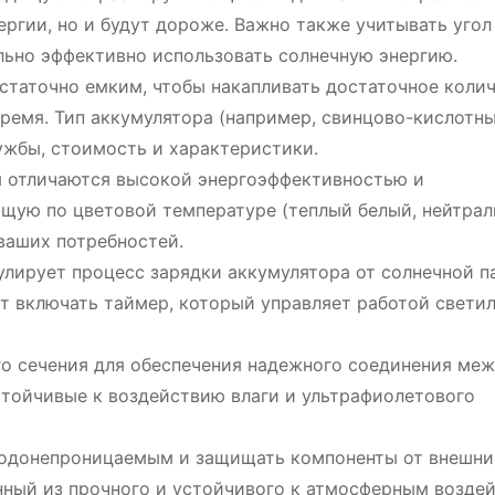
ргии, но и будут дороже. Важно также учитывать угол
льно эффективно использовать солнечную энергию.
таточно емким, чтобы накапливать достаточное коли
время. Тип аккумулятора (например, свинцово-кислотн
лужбы, стоимость и характеристики.
отличаются высокой энергоэффективностью и
ящую по цветовой температуре (теплый белый, нейтра
ваших потребностей.
улирует процесс зарядки аккумулятора от солнечной п
т включать таймер, который управляет работой светил
о сечения для обеспечения надежного соединения ме
стойчивые к воздействию влаги и ультрафиолетового
водонепроницаемым и защищать компоненты от внешни
енный из прочного и устойчивого к атмосферным возде