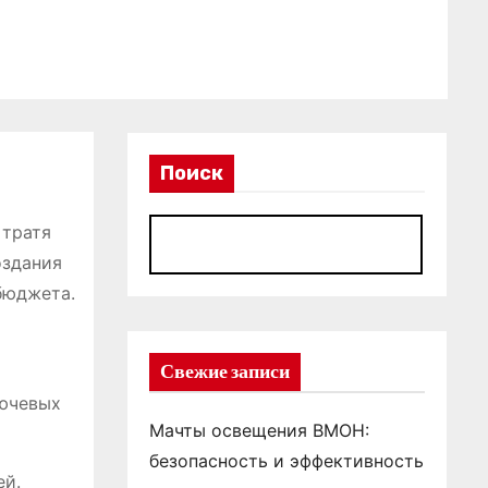
Поиск
 тратя
П
оздания
бюджета.
Свежие записи
лючевых
Мачты освещения ВМОН:
безопасность и эффективность
ей.