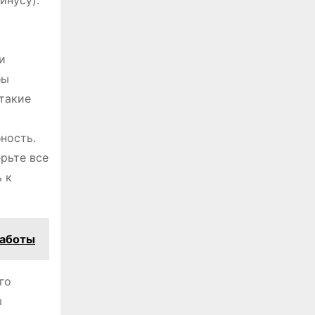
инусу).
и
бы
такие
ность.
ерьте все
 к
работы
го
ы