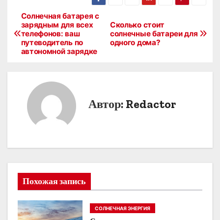
Солнечная батарея с
Н
зарядным для всех
Сколько стоит
телефонов: ваш
солнечные батареи для
а
путеводитель по
одного дома?
автономной зарядке
в
и
г
Автор:
Redactor
а
ц
и
я
Похожая запись
п
СОЛНЕЧНАЯ ЭНЕРГИЯ
о