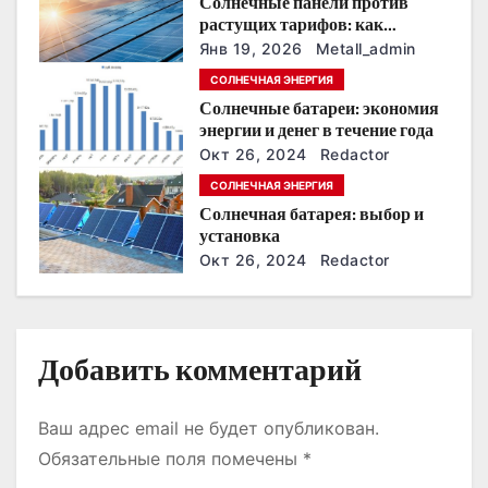
Солнечные панели против
растущих тарифов: как
з
сохранить
Янв 19, 2026
Metall_admin
энергонезависимость в
а
СОЛНЕЧНАЯ ЭНЕРГИЯ
ближайшие годы
Солнечные батареи: экономия
п
энергии и денег в течение года
Окт 26, 2024
Redactor
и
СОЛНЕЧНАЯ ЭНЕРГИЯ
с
Солнечная батарея: выбор и
установка
я
Окт 26, 2024
Redactor
м
Добавить комментарий
Ваш адрес email не будет опубликован.
Обязательные поля помечены
*