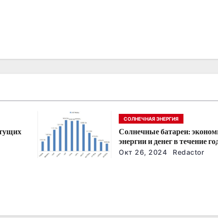
СОЛНЕЧНАЯ ЭНЕРГИЯ
стущих
Солнечные батареи: эконом
энергии и денег в течение го
йшие
Окт 26, 2024
Redactor