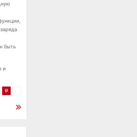
дную
функции,
 заряда
н быть
е и