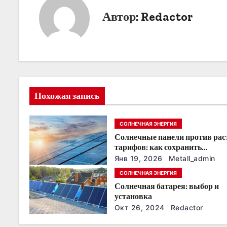
и
Автор:
Redactor
г
а
ц
и
Похожая запись
я
СОЛНЕЧНАЯ ЭНЕРГИЯ
п
Солнечные панели против ра
о
тарифов: как сохранить
энергонезависимость в ближа
Янв 19, 2026
Metall_admin
з
годы
СОЛНЕЧНАЯ ЭНЕРГИЯ
Солнечная батарея: выбор и
а
установка
п
Окт 26, 2024
Redactor