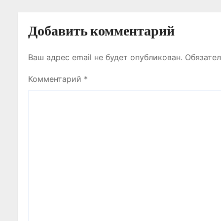
и
с
Добавить комментарий
я
Ваш адрес email не будет опубликован.
Обязате
м
Комментарий
*