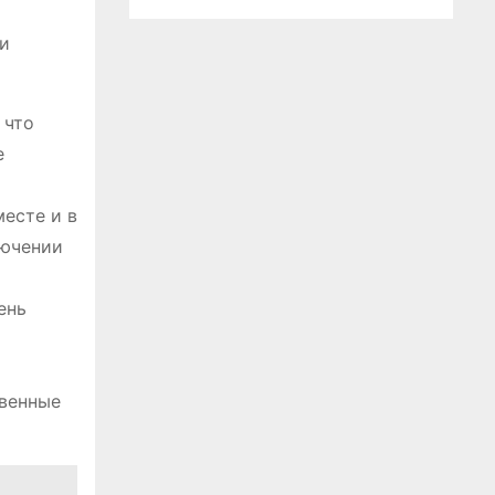
и
 что
е
месте и в
лючении
ень
твенные