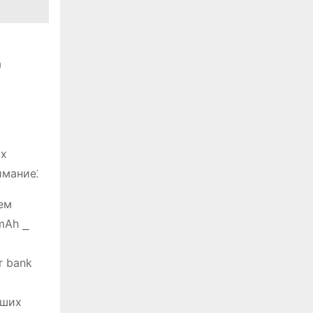
а
ых
имание⁚
ем
mAh ⎯
r bank
аших