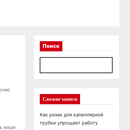
Поиск
П
ргию
Свежие записи
Как резак для капиллярной
трубки упрощает работу
ть ваши