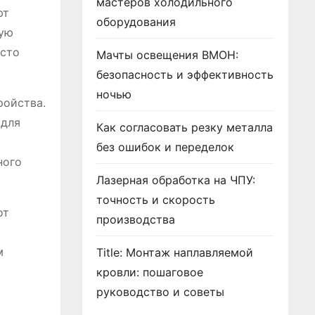
мастеров холодильного
ют
оборудования
кую
асто
Мачты освещения ВМОН:
безопасность и эффективность
ночью
ройства.
 для
Как согласовать резку металла
без ошибок и переделок
ного
Лазерная обработка на ЧПУ:
точность и скорость
от
производства
м
Title: Монтаж наплавляемой
кровли: пошаговое
руководство и советы