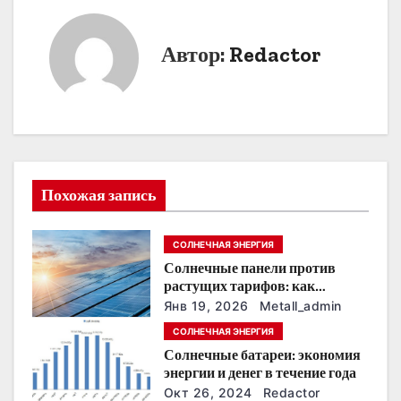
в
и
Автор:
Redactor
г
а
ц
и
Похожая запись
я
СОЛНЕЧНАЯ ЭНЕРГИЯ
п
Солнечные панели против
о
растущих тарифов: как
сохранить
Янв 19, 2026
Metall_admin
з
энергонезависимость в
СОЛНЕЧНАЯ ЭНЕРГИЯ
ближайшие годы
Солнечные батареи: экономия
а
энергии и денег в течение года
п
Окт 26, 2024
Redactor