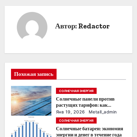
в
и
Автор:
Redactor
г
а
ц
и
Похожая запись
я
п
СОЛНЕЧНАЯ ЭНЕРГИЯ
Солнечные панели против
о
растущих тарифов: как
сохранить
з
Янв 19, 2026
Metall_admin
энергонезависимость в
СОЛНЕЧНАЯ ЭНЕРГИЯ
ближайшие годы
а
Солнечные батареи: экономия
энергии и денег в течение года