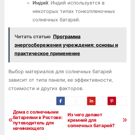
Индий
⁚ Индий используется в
некоторых типах тонкопленочных
солнечных батарей.
Читать статью
Программа
энергосбережения учреждения: основы и
практическое применение
Выбор материалов для солнечных батарей
зависит от типа панели‚ ее эффективности‚
стоимости и других факторов.
Дома с солнечными
Н
Из чего делают
батареями в Ростове:
кремний для
путеводитель для
а
солнечных батарей?
начинающего