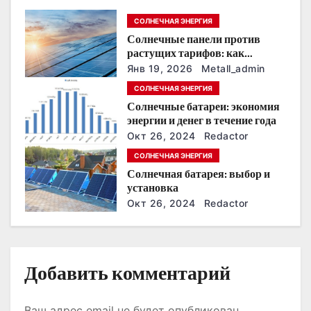
п
СОЛНЕЧНАЯ ЭНЕРГИЯ
о
Солнечные панели против
растущих тарифов: как
з
сохранить
Янв 19, 2026
Metall_admin
энергонезависимость в
а
СОЛНЕЧНАЯ ЭНЕРГИЯ
ближайшие годы
Солнечные батареи: экономия
п
энергии и денег в течение года
Окт 26, 2024
Redactor
и
СОЛНЕЧНАЯ ЭНЕРГИЯ
с
Солнечная батарея: выбор и
установка
я
Окт 26, 2024
Redactor
м
Добавить комментарий
Ваш адрес email не будет опубликован.