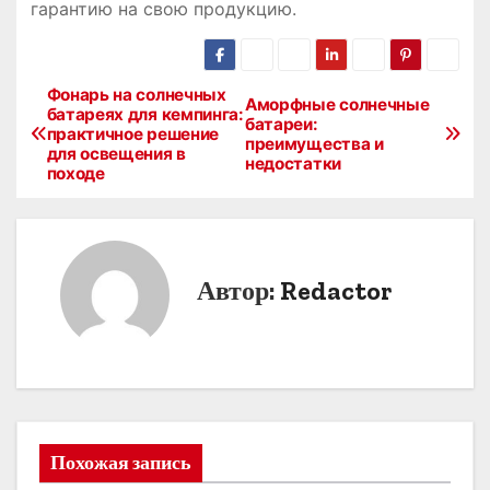
гарантию на свою продукцию.
Фонарь на солнечных
Н
Аморфные солнечные
батареях для кемпинга:
батареи:
практичное решение
а
преимущества и
для освещения в
недостатки
походе
в
и
г
Автор:
Redactor
а
ц
и
я
Похожая запись