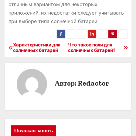
отличным вариантом для некоторых
приложений‚ их недостатки следует учитывать
при выборе типа солнечной батареи.
Характеристики для
Что такое поли для
Н
солнечных батарей
солнечных батарей?
а
в
Автор:
Redactor
и
г
а
ц
Похожая запись
и