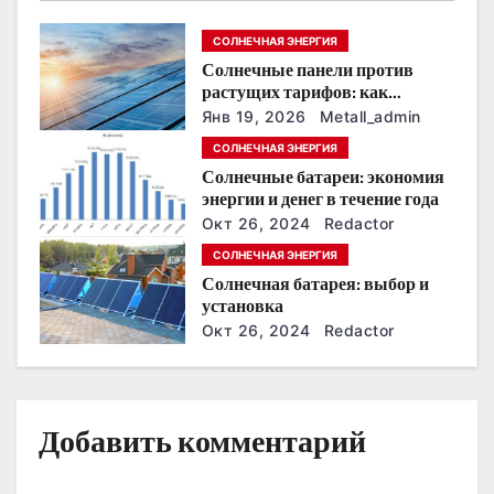
я
СОЛНЕЧНАЯ ЭНЕРГИЯ
п
Солнечные панели против
растущих тарифов: как
о
сохранить
Янв 19, 2026
Metall_admin
энергонезависимость в
СОЛНЕЧНАЯ ЭНЕРГИЯ
з
ближайшие годы
Солнечные батареи: экономия
энергии и денег в течение года
а
Окт 26, 2024
Redactor
п
СОЛНЕЧНАЯ ЭНЕРГИЯ
Солнечная батарея: выбор и
и
установка
Окт 26, 2024
Redactor
с
я
м
Добавить комментарий