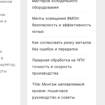
мастеров холодильного
чником
оборудования
е
ии․
Мачты освещения ВМОН:
ия и
безопасность и эффективность
ночью
Как согласовать резку металла
без ошибок и переделок
ю․
 в
Лазерная обработка на ЧПУ:
мулятор,
точность и скорость
боты
производства
Title: Монтаж наплавляемой
кровли: пошаговое
руководство и советы