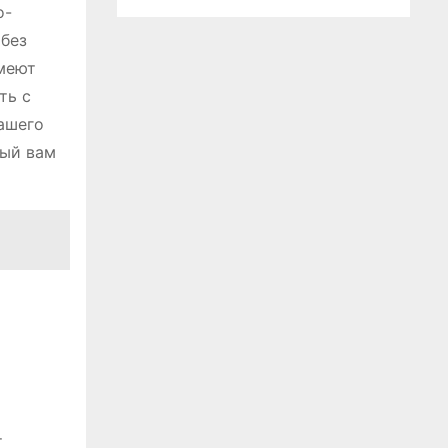
о-
 без
имеют
ть с
ашего
рый вам
т