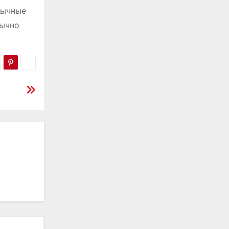
бычные
бычно