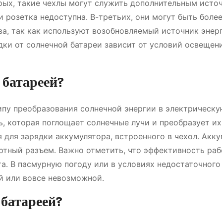
орых, такие чехлы могут служить дополнительным исто
ли розетка недоступна․ В-третьих, они могут быть боле
а, так как используют возобновляемый источник энерг
дки от солнечной батареи зависит от условий освещен
 батареей?
ипу преобразования солнечной энергии в электрическу
ь, которая поглощает солнечные лучи и преобразует их
 для зарядки аккумулятора, встроенного в чехол․ Акку
артный разъем․ Важно отметить, что эффективность ра
та․ В пасмурную погоду или в условиях недостаточного
й или вовсе невозможной․
 батареей?