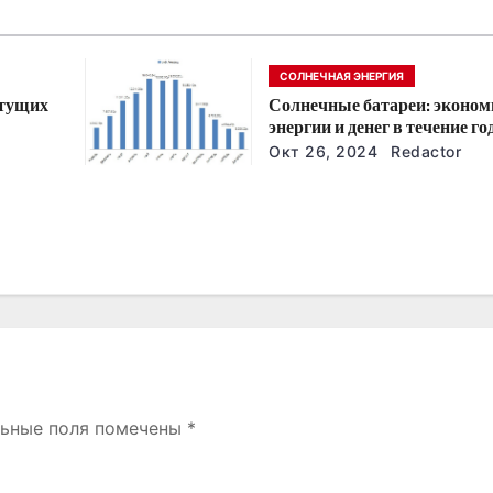
СОЛНЕЧНАЯ ЭНЕРГИЯ
стущих
Солнечные батареи: эконом
энергии и денег в течение го
йшие
Окт 26, 2024
Redactor
льные поля помечены
*