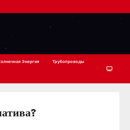
Солнечная Энергия
Трубопроводы
натива?