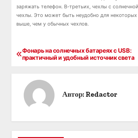
заряжать телефон․ В-третьих, чехлы с солнечно
чехлы․ Это может быть неудобно для некоторых 
выше, чем у обычных чехлов․
Фонарь на солнечных батареях с USB:
Н
практичный и удобный источник света
а
в
и
Автор:
Redactor
г
а
ц