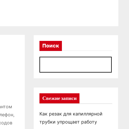
Поиск
П
Свежие записи
антом
Как резак для капиллярной
лефон,
трубки упрощает работу
ходов