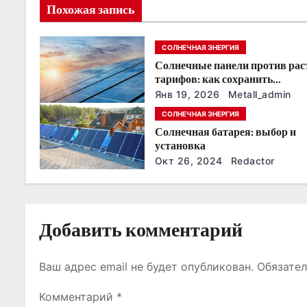
и
Похожая запись
я
СОЛНЕЧНАЯ ЭНЕРГИЯ
п
Солнечные панели против ра
о
тарифов: как сохранить
энергонезависимость в ближа
Янв 19, 2026
Metall_admin
з
годы
СОЛНЕЧНАЯ ЭНЕРГИЯ
Солнечная батарея: выбор и
а
установка
п
Окт 26, 2024
Redactor
и
с
Добавить комментарий
я
Ваш адрес email не будет опубликован.
Обязате
м
Комментарий
*