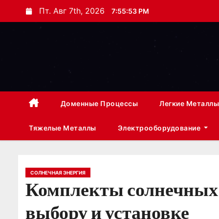
П
Пт. Авг 7th, 2026
7:55:54 PM
е
р
е
й
т
и
к
Доменные Процессы
Легкие Металлы
с
Тяжелые Металлы
Электрооборудование
о
д
е
р
СОЛНЕЧНАЯ ЭНЕРГИЯ
Комплекты солнечных 
ж
и
выбору и установке
м