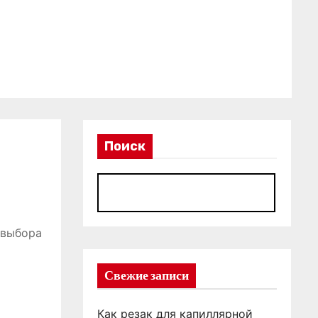
Поиск
П
 выбора
Свежие записи
Как резак для капиллярной