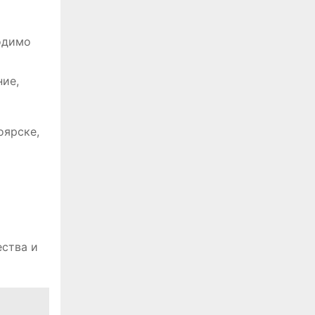
одимо
ние,
оярске,
ества и