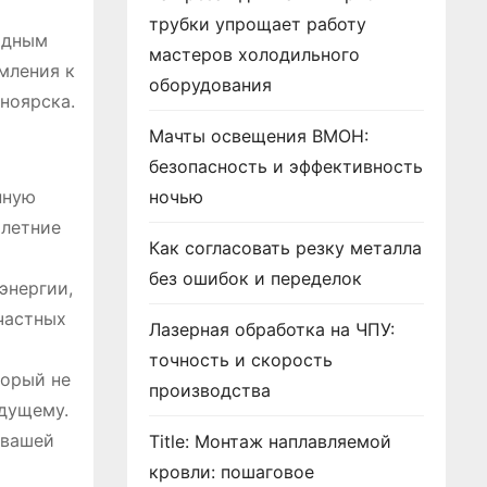
трубки упрощает работу
идным
мастеров холодильного
мления к
оборудования
ноярска.
Мачты освещения ВМОН:
безопасность и эффективность
нную
ночью
 летние
Как согласовать резку металла
без ошибок и переделок
энергии,
частных
Лазерная обработка на ЧПУ:
точность и скорость
торый не
производства
удущему.
 вашей
Title: Монтаж наплавляемой
кровли: пошаговое