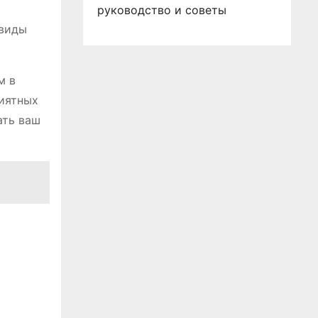
руководство и советы
 виды
м в
риятных
ать ваш