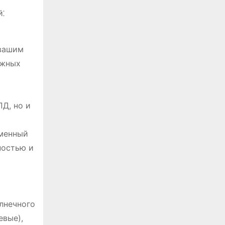
й⁚
 вашим
южных
Д, но и
еменный
ностью и
лнечного
евые),