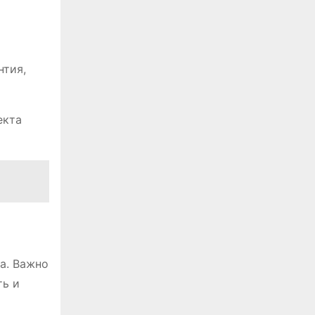
нтия,
екта
а. Важно
ть и