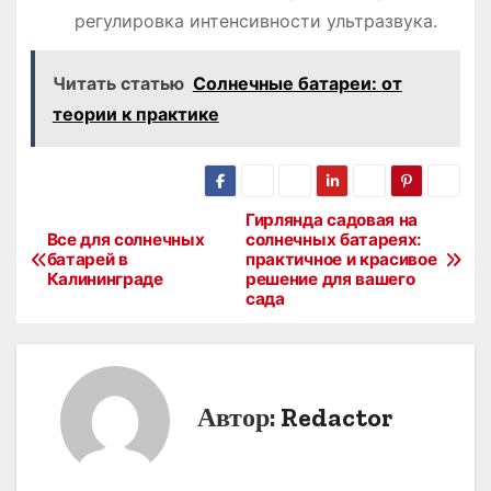
регулировка интенсивности ультразвука.
Читать статью
Солнечные батареи: от
теории к практике
Гирлянда садовая на
Н
Все для солнечных
солнечных батареях:
батарей в
практичное и красивое
а
Калининграде
решение для вашего
сада
в
и
г
Автор:
Redactor
а