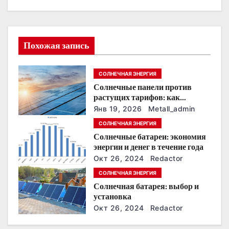
ц
и
я
Похожая запись
п
СОЛНЕЧНАЯ ЭНЕРГИЯ
о
Солнечные панели против
растущих тарифов: как
з
сохранить
Янв 19, 2026
Metall_admin
энергонезависимость в
а
СОЛНЕЧНАЯ ЭНЕРГИЯ
ближайшие годы
Солнечные батареи: экономия
п
энергии и денег в течение года
Окт 26, 2024
Redactor
и
СОЛНЕЧНАЯ ЭНЕРГИЯ
с
Солнечная батарея: выбор и
установка
я
Окт 26, 2024
Redactor
м